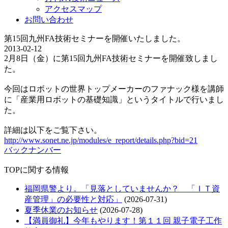
アクセスマップ
お問い合わせ
第15回九州FA技術セミナーを開催いたしました。
2013-02-12
2月8日（金）に第15回九州FA技術セミナーを開催致しまし
た。
今回はロボットの世界トップメーカーのファナック様を講師
に「産業用ロボットの基礎知識」というタイトルで行いまし
た。
詳細は以下をご覧下さい。
http://www.sonet.ne.jp/modules/e_report/details.php?bid=21
バックナンバー
TOPに関する情報
福岡県警より。「見落としていませんか？ 「ＩＴ資
産管理」の必要性と対応」
(2026-07-31)
夏季休業のお知らせ
(2026-07-28)
【満員御礼】今年もやります！第１１回 親子電子工作