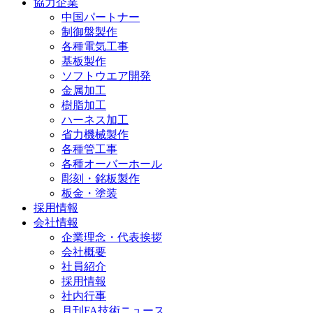
協力企業
中国パートナー
制御盤製作
各種電気工事
基板製作
ソフトウエア開発
金属加工
樹脂加工
ハーネス加工
省力機械製作
各種管工事
各種オーバーホール
彫刻・銘板製作
板金・塗装
採用情報
会社情報
企業理念・代表挨拶
会社概要
社員紹介
採用情報
社内行事
月刊FA技術ニュース