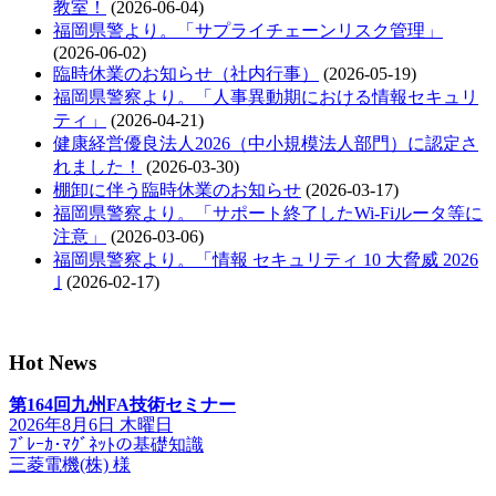
教室！
(2026-06-04)
福岡県警より。「サプライチェーンリスク管理」
(2026-06-02)
臨時休業のお知らせ（社内行事）
(2026-05-19)
福岡県警察より。「人事異動期における情報セキュリ
ティ」
(2026-04-21)
健康経営優良法人2026（中小規模法人部門）に認定さ
れました！
(2026-03-30)
棚卸に伴う臨時休業のお知らせ
(2026-03-17)
福岡県警察より。「サポート終了したWi-Fiルータ等に
注意」
(2026-03-06)
福岡県警察より。「情報 セキュリティ 10 大脅威 2026
｣
(2026-02-17)
Hot News
第164回九州FA技術セミナー
2026年8月6日 木曜日
ﾌﾞﾚｰｶ･ﾏｸﾞﾈｯﾄの基礎知識
三菱電機(株) 様