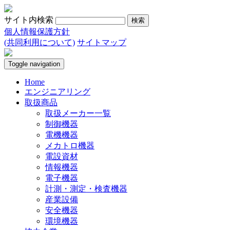
サイト内検索
個人情報保護方針
(共同利用について)
サイトマップ
Toggle navigation
Home
エンジニアリング
取扱商品
取扱メーカー一覧
制御機器
電機機器
メカトロ機器
電設資材
情報機器
電子機器
計測・測定・検査機器
産業設備
安全機器
環境機器