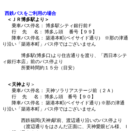
西鉄バスをご利用の場合
＜ＪＲ博多駅より＞
乗車バス停名： 博多駅シティ銀行前Ｆ
行 先 名： 博多ふ頭 番号【９９】
降車バス停名： 築港本町(ベイサイド通り) ※那の津通
り沿い「築港本町」バス停ではございません
博多駅(博多口)より住吉通りを渡り、「西日本シテ
ィ銀行本店」前のバス停より
所要時間約１５分（目安）
＜天神より
＞
乗車バス停名： 天神ソラリアステージ前（２Ａ）
行 先 名： 博多ふ頭 番号【９０】
降車バス停名： 築港本町(ベイサイド通り) ※那の津通
り沿い「築港本町」バス停ではございません
西鉄福岡(天神)駅前、渡辺通り沿いのバス停より
（渡辺通りをはさんだ正面に、天神愛眼ビル様、Ｉ