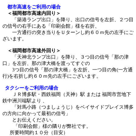
都市高速をご利用の場合
＜福岡都市高速内回り＞
「築港ランプ出口」を降り、出口の信号を左折、２つ目
の信号の右手にある「印刷会館」様を右折、
一方通行の突き当りをＵターンし約６０ｍ先の左手にご
ざいます。
＜福岡都市高速外回り＞
「天神北ランプ出口」を降り、３つ目の信号「那の津
口」を左折、那の津大橋を渡ってすぐの
3つ目の信号「那の津大橋」を左折、一つ目の角(一方通
行)を右折し約６０ｍ先の左手にございます。
タクシーをご利用の場合
ＪＲ博多駅・西鉄福岡（天神）駅 または 福岡市営地下
鉄中洲川端駅より 、
「対馬小路（つましょうじ）をベイサイドプレイス博多
の方向に向かって最初の信号」
とお伝えください。
「印刷会館」様の隣りが弊社です。
所要時間約１０分（目安）