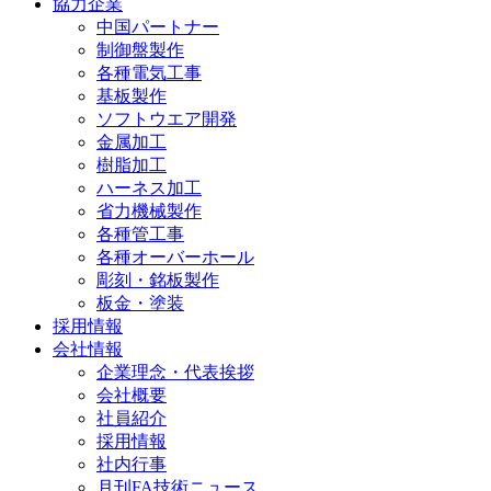
協力企業
中国パートナー
制御盤製作
各種電気工事
基板製作
ソフトウエア開発
金属加工
樹脂加工
ハーネス加工
省力機械製作
各種管工事
各種オーバーホール
彫刻・銘板製作
板金・塗装
採用情報
会社情報
企業理念・代表挨拶
会社概要
社員紹介
採用情報
社内行事
月刊FA技術ニュース