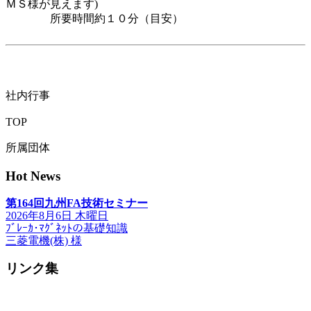
ＭＳ様が見えます)
所要時間約１０分（目安）
社内行事
TOP
所属団体
Hot News
第164回九州FA技術セミナー
2026年8月6日 木曜日
ﾌﾞﾚｰｶ･ﾏｸﾞﾈｯﾄの基礎知識
三菱電機(株) 様
リンク集