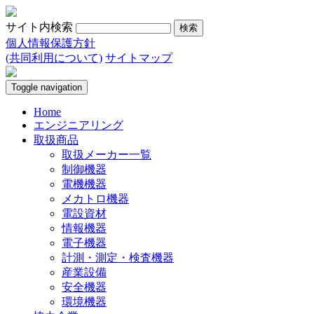
サイト内検索
個人情報保護方針
(共同利用について)
サイトマップ
Toggle navigation
Home
エンジニアリング
取扱商品
取扱メーカー一覧
制御機器
電機機器
メカトロ機器
電設資材
情報機器
電子機器
計測・測定・検査機器
産業設備
安全機器
環境機器