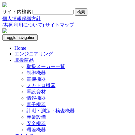
サイト内検索
個人情報保護方針
(共同利用について)
サイトマップ
Toggle navigation
Home
エンジニアリング
取扱商品
取扱メーカー一覧
制御機器
電機機器
メカトロ機器
電設資材
情報機器
電子機器
計測・測定・検査機器
産業設備
安全機器
環境機器