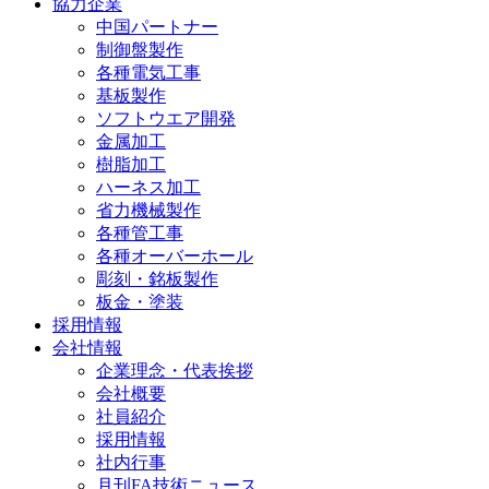
協力企業
中国パートナー
制御盤製作
各種電気工事
基板製作
ソフトウエア開発
金属加工
樹脂加工
ハーネス加工
省力機械製作
各種管工事
各種オーバーホール
彫刻・銘板製作
板金・塗装
採用情報
会社情報
企業理念・代表挨拶
会社概要
社員紹介
採用情報
社内行事
月刊FA技術ニュース