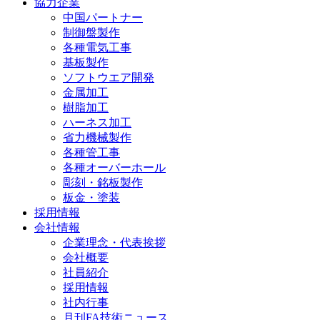
協力企業
中国パートナー
制御盤製作
各種電気工事
基板製作
ソフトウエア開発
金属加工
樹脂加工
ハーネス加工
省力機械製作
各種管工事
各種オーバーホール
彫刻・銘板製作
板金・塗装
採用情報
会社情報
企業理念・代表挨拶
会社概要
社員紹介
採用情報
社内行事
月刊FA技術ニュース