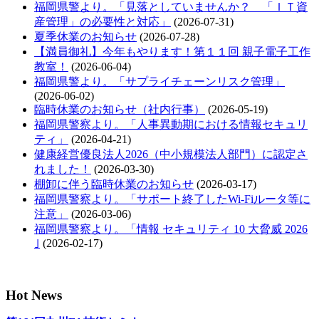
福岡県警より。「見落としていませんか？ 「ＩＴ資
産管理」の必要性と対応」
(2026-07-31)
夏季休業のお知らせ
(2026-07-28)
【満員御礼】今年もやります！第１１回 親子電子工作
教室！
(2026-06-04)
福岡県警より。「サプライチェーンリスク管理」
(2026-06-02)
臨時休業のお知らせ（社内行事）
(2026-05-19)
福岡県警察より。「人事異動期における情報セキュリ
ティ」
(2026-04-21)
健康経営優良法人2026（中小規模法人部門）に認定さ
れました！
(2026-03-30)
棚卸に伴う臨時休業のお知らせ
(2026-03-17)
福岡県警察より。「サポート終了したWi-Fiルータ等に
注意」
(2026-03-06)
福岡県警察より。「情報 セキュリティ 10 大脅威 2026
｣
(2026-02-17)
Hot News