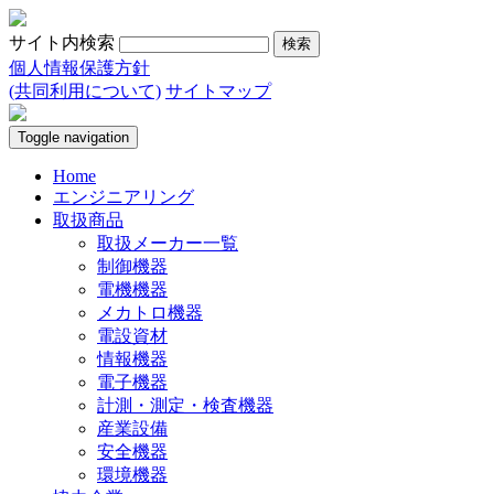
サイト内検索
個人情報保護方針
(共同利用について)
サイトマップ
Toggle navigation
Home
エンジニアリング
取扱商品
取扱メーカー一覧
制御機器
電機機器
メカトロ機器
電設資材
情報機器
電子機器
計測・測定・検査機器
産業設備
安全機器
環境機器