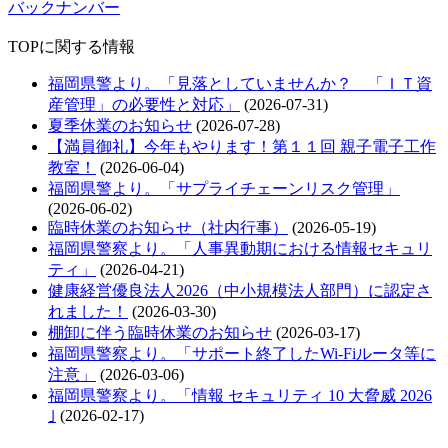
バックナンバー
TOPに関する情報
福岡県警より。「見落としていませんか？ 「ＩＴ資
産管理」の必要性と対応」
(2026-07-31)
夏季休業のお知らせ
(2026-07-28)
【満員御礼】今年もやります！第１１回 親子電子工作
教室！
(2026-06-04)
福岡県警より。「サプライチェーンリスク管理」
(2026-06-02)
臨時休業のお知らせ（社内行事）
(2026-05-19)
福岡県警察より。「人事異動期における情報セキュリ
ティ」
(2026-04-21)
健康経営優良法人2026（中小規模法人部門）に認定さ
れました！
(2026-03-30)
棚卸に伴う臨時休業のお知らせ
(2026-03-17)
福岡県警察より。「サポート終了したWi-Fiルータ等に
注意」
(2026-03-06)
福岡県警察より。「情報 セキュリティ 10 大脅威 2026
｣
(2026-02-17)