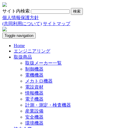
サイト内検索
個人情報保護方針
(共同利用について)
サイトマップ
Toggle navigation
Home
エンジニアリング
取扱商品
取扱メーカー一覧
制御機器
電機機器
メカトロ機器
電設資材
情報機器
電子機器
計測・測定・検査機器
産業設備
安全機器
環境機器