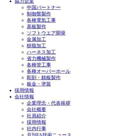
協力企業
中国パートナー
制御盤製作
各種電気工事
基板製作
ソフトウエア開発
金属加工
樹脂加工
ハーネス加工
省力機械製作
各種管工事
各種オーバーホール
彫刻・銘板製作
板金・塗装
採用情報
会社情報
企業理念・代表挨拶
会社概要
社員紹介
採用情報
社内行事
月刊FA技術ニュース