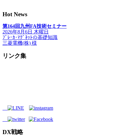
Hot News
第164回九州FA技術セミナー
2026年8月6日 木曜日
ﾌﾞﾚｰｶ･ﾏｸﾞﾈｯﾄの基礎知識
三菱電機(株) 様
リンク集
DX戦略