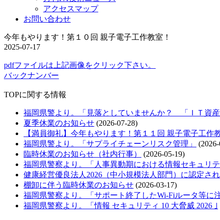
アクセスマップ
お問い合わせ
今年もやります！第１０回 親子電子工作教室！
2025-07-17
pdfファイルは上記画像をクリック下さい。
バックナンバー
TOPに関する情報
福岡県警より。「見落としていませんか？ 「ＩＴ資産
夏季休業のお知らせ
(2026-07-28)
【満員御礼】今年もやります！第１１回 親子電子工作
福岡県警より。「サプライチェーンリスク管理」
(2026-
臨時休業のお知らせ（社内行事）
(2026-05-19)
福岡県警察より。「人事異動期における情報セキュリテ
健康経営優良法人2026（中小規模法人部門）に認定さ
棚卸に伴う臨時休業のお知らせ
(2026-03-17)
福岡県警察より。「サポート終了したWi-Fiルータ等に
福岡県警察より。「情報 セキュリティ 10 大脅威 2026 ｣