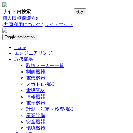
サイト内検索
個人情報保護方針
(共同利用について)
サイトマップ
Toggle navigation
Home
エンジニアリング
取扱商品
取扱メーカー一覧
制御機器
電機機器
メカトロ機器
電設資材
情報機器
電子機器
計測・測定・検査機器
産業設備
安全機器
環境機器