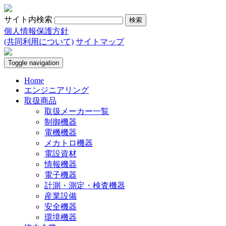
サイト内検索
個人情報保護方針
(共同利用について)
サイトマップ
Toggle navigation
Home
エンジニアリング
取扱商品
取扱メーカー一覧
制御機器
電機機器
メカトロ機器
電設資材
情報機器
電子機器
計測・測定・検査機器
産業設備
安全機器
環境機器