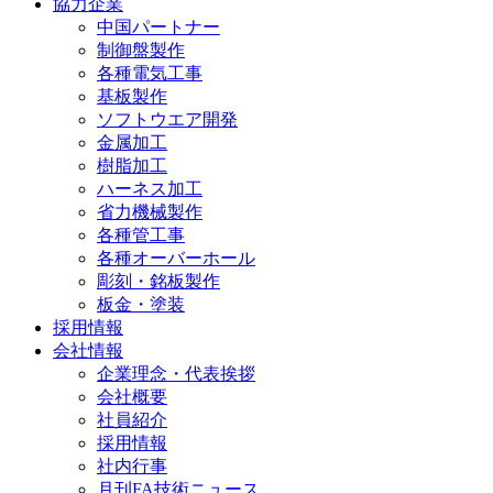
協力企業
中国パートナー
制御盤製作
各種電気工事
基板製作
ソフトウエア開発
金属加工
樹脂加工
ハーネス加工
省力機械製作
各種管工事
各種オーバーホール
彫刻・銘板製作
板金・塗装
採用情報
会社情報
企業理念・代表挨拶
会社概要
社員紹介
採用情報
社内行事
月刊FA技術ニュース