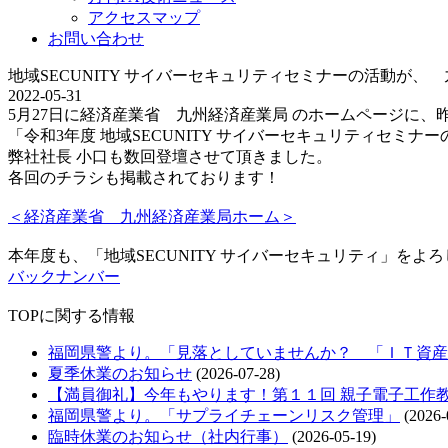
アクセスマップ
お問い合わせ
地域SECUNITY サイバーセキュリティセミナーの活動が、
2022-05-31
5月27日に経済産業省 九州経済産業局 のホームページに、
「令和3年度 地域SECUNITY サイバーセキュリティセミ
弊社社長 小口も数回登壇させて頂きました。
各回のチラシも掲載されております！
＜経済産業省 九州経済産業局ホーム＞
本年度も、「地域SECUNITY サイバーセキュリティ」をよ
バックナンバー
TOPに関する情報
福岡県警より。「見落としていませんか？ 「ＩＴ資産
夏季休業のお知らせ
(2026-07-28)
【満員御礼】今年もやります！第１１回 親子電子工作
福岡県警より。「サプライチェーンリスク管理」
(2026-
臨時休業のお知らせ（社内行事）
(2026-05-19)