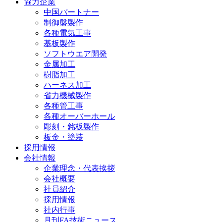
協力企業
中国パートナー
制御盤製作
各種電気工事
基板製作
ソフトウエア開発
金属加工
樹脂加工
ハーネス加工
省力機械製作
各種管工事
各種オーバーホール
彫刻・銘板製作
板金・塗装
採用情報
会社情報
企業理念・代表挨拶
会社概要
社員紹介
採用情報
社内行事
月刊FA技術ニュース