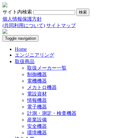
サイト内検索
個人情報保護方針
(共同利用について)
サイトマップ
Toggle navigation
Home
エンジニアリング
取扱商品
取扱メーカー一覧
制御機器
電機機器
メカトロ機器
電設資材
情報機器
電子機器
計測・測定・検査機器
産業設備
安全機器
環境機器