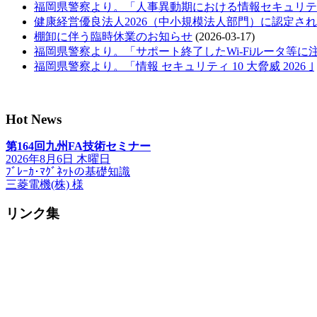
福岡県警察より。「人事異動期における情報セキュリテ
健康経営優良法人2026（中小規模法人部門）に認定さ
棚卸に伴う臨時休業のお知らせ
(2026-03-17)
福岡県警察より。「サポート終了したWi-Fiルータ等に
福岡県警察より。「情報 セキュリティ 10 大脅威 2026 ｣
Hot News
第164回九州FA技術セミナー
2026年8月6日 木曜日
ﾌﾞﾚｰｶ･ﾏｸﾞﾈｯﾄの基礎知識
三菱電機(株) 様
リンク集