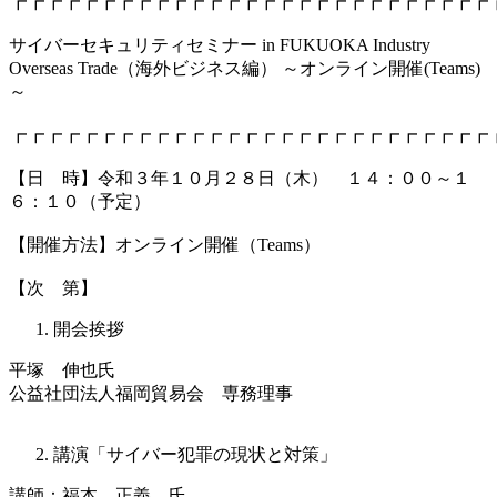
┏┏┏┏┏┏┏┏┏┏┏┏┏┏┏┏┏┏┏┏┏┏┏┏┏┏┏
サイバーセキュリティセミナー in FUKUOKA Industry
Overseas Trade（海外ビジネス編） ～オンライン開催(Teams)
～
┏┏┏┏┏┏┏┏┏┏┏┏┏┏┏┏┏┏┏┏┏┏┏┏┏┏┏
【日 時】令和３年１０月２８日（木） １４：００～１
６：１０（予定）
【開催方法】オンライン開催（Teams）
【次 第】
開会挨拶
平塚 伸也氏
公益社団法人福岡貿易会 専務理事
講演「サイバー犯罪の現状と対策」
講師：福本 正義 氏