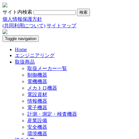
サイト内検索
個人情報保護方針
(共同利用について)
サイトマップ
Toggle navigation
Home
エンジニアリング
取扱商品
取扱メーカー一覧
制御機器
電機機器
メカトロ機器
電設資材
情報機器
電子機器
計測・測定・検査機器
産業設備
安全機器
環境機器