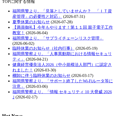
TOPに関する情報
福岡県警より。「見落としていませんか？ 「ＩＴ資
産管理」の必要性と対応」
(2026-07-31)
夏季休業のお知らせ
(2026-07-28)
【満員御礼】今年もやります！第１１回 親子電子工作
教室！
(2026-06-04)
福岡県警より。「サプライチェーンリスク管理」
(2026-06-02)
臨時休業のお知らせ（社内行事）
(2026-05-19)
福岡県警察より。「人事異動期における情報セキュリ
ティ」
(2026-04-21)
健康経営優良法人2026（中小規模法人部門）に認定さ
れました！
(2026-03-30)
棚卸に伴う臨時休業のお知らせ
(2026-03-17)
福岡県警察より。「サポート終了したWi-Fiルータ等に
注意」
(2026-03-06)
福岡県警察より。「情報 セキュリティ 10 大脅威 2026
｣
(2026-02-17)
Hot News