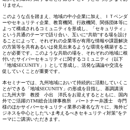
りません。
このような点を踏まえ、地域の中小企業に加え、ＩＴベンダ
ーやセキュリティ企業、教育機関、行政機関、関係団体等に
よって構成されるコミュニティを形成し、「セキュリティ」
という共通のテーマで語り合い、互いに“共助”する場を設け
ることによって、それぞれの企業等が有用な情報や課題解決
の方策等を共有あるいは発見出来るような環境を構築するこ
とが必要です。このような共助の場を、それぞれの地域に根
付いたサイバーセキュリティに関するコミュニティ（以下
「地域SECUNITY」）として形成し、活発な議論や交流を
促していくことが重要です。
本セミナーでは、九州地域において持続的に活動していくこ
とができる「地域SECUNITY」の形成を目指し、基調講演
に九州大学 教授 小出 洋氏をお迎えするとともに、国内
外でご活躍のTMI総合法律事務所 パートナー弁護士 寺門
様のほかサイバーセキュリティ業界の著名な方々に、海外ビ
ジネスを中心とした“いま考えるべきセキュリティ対策”をテ
ーマにご講演いただきます。