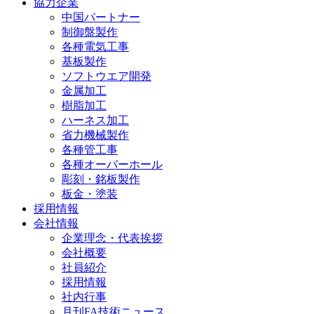
協力企業
中国パートナー
制御盤製作
各種電気工事
基板製作
ソフトウエア開発
金属加工
樹脂加工
ハーネス加工
省力機械製作
各種管工事
各種オーバーホール
彫刻・銘板製作
板金・塗装
採用情報
会社情報
企業理念・代表挨拶
会社概要
社員紹介
採用情報
社内行事
月刊FA技術ニュース