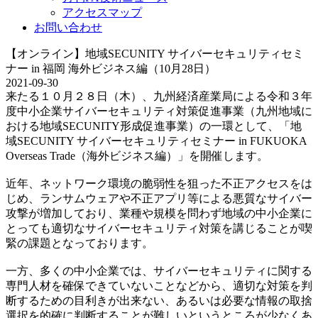
アクセスマップ
お問い合わせ
【オンライン】地域SECUNITY サイバーセキュリティセミ
ナー in 福岡 海外ビジネス編（10月28日）
2021-09-30
来たる１０月２８日（木）、九州経済産業局による令和３年
度中小企業サイバーセキュリティ対策促進事業（九州地域に
おける地域SECUNITY形成促進事業）の一環として、「地
域SECUNITY サイバーセキュリティセミナー in FUKUOKA
Overseas Trade（海外ビジネス編）」を開催します。
近年、ネットワーク環境の脆弱性を狙った不正アクセスをは
じめ、ランサムウェアや不正アプリ等による悪質なサイバー
攻撃が増加しており、業種や規模を問わず地域の中小企業に
とっても適切なサイバーセキュリティ対策を講じることが喫
緊の課題となっております。
一方、多くの中小企業では、サイバーセキュリティに関する
専門人材を確保できていないことなどから、適切な対策を判
断するための目利きが出来ない、あるいは必要な情報の取捨
選択を的確に判断することが難しいというところが少なくあ