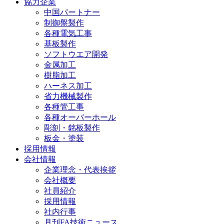
協力企業
中国パートナー
制御盤製作
各種電気工事
基板製作
ソフトウエア開発
金属加工
樹脂加工
ハーネス加工
省力機械製作
各種管工事
各種オーバーホール
彫刻・銘板製作
板金・塗装
採用情報
会社情報
企業理念・代表挨拶
会社概要
社員紹介
採用情報
社内行事
月刊FA技術ニュース