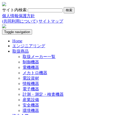
サイト内検索
個人情報保護方針
(共同利用について)
サイトマップ
Toggle navigation
Home
エンジニアリング
取扱商品
取扱メーカー一覧
制御機器
電機機器
メカトロ機器
電設資材
情報機器
電子機器
計測・測定・検査機器
産業設備
安全機器
環境機器