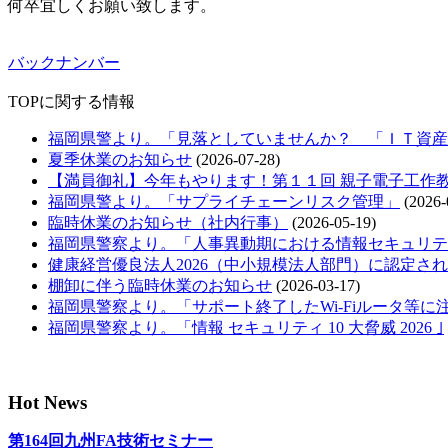
何卒宜しくお願い致します。
バックナンバー
TOPに関する情報
福岡県警より。「見落としていませんか？ 「ＩＴ資産
夏季休業のお知らせ
(2026-07-28)
【満員御礼】今年もやります！第１１回 親子電子工作
福岡県警より。「サプライチェーンリスク管理」
(2026-
臨時休業のお知らせ（社内行事）
(2026-05-19)
福岡県警察より。「人事異動期における情報セキュリテ
健康経営優良法人2026（中小規模法人部門）に認定さ
棚卸に伴う臨時休業のお知らせ
(2026-03-17)
福岡県警察より。「サポート終了したWi-Fiルータ等に
福岡県警察より。「情報 セキュリティ 10 大脅威 2026 ｣
Hot News
第164回九州FA技術セミナー