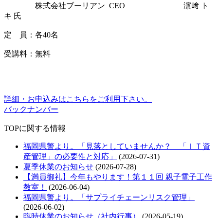
株式会社ブーリアン CEO 濵﨑 ト
キ 氏
定 員：各40名
受講料：無料
詳細・お申込みはこちらをご利用下さい。
バックナンバー
TOPに関する情報
福岡県警より。「見落としていませんか？ 「ＩＴ資
産管理」の必要性と対応」
(2026-07-31)
夏季休業のお知らせ
(2026-07-28)
【満員御礼】今年もやります！第１１回 親子電子工作
教室！
(2026-06-04)
福岡県警より。「サプライチェーンリスク管理」
(2026-06-02)
臨時休業のお知らせ（社内行事）
(2026-05-19)