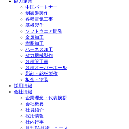
協力企業
中国パートナー
制御盤製作
各種電気工事
基板製作
ソフトウエア開発
金属加工
樹脂加工
ハーネス加工
省力機械製作
各種管工事
各種オーバーホール
彫刻・銘板製作
板金・塗装
採用情報
会社情報
企業理念・代表挨拶
会社概要
社員紹介
採用情報
社内行事
月刊FA技術ニュース