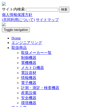
サイト内検索
個人情報保護方針
(共同利用について)
サイトマップ
Toggle navigation
Home
エンジニアリング
取扱商品
取扱メーカー一覧
制御機器
電機機器
メカトロ機器
電設資材
情報機器
電子機器
計測・測定・検査機器
産業設備
安全機器
環境機器