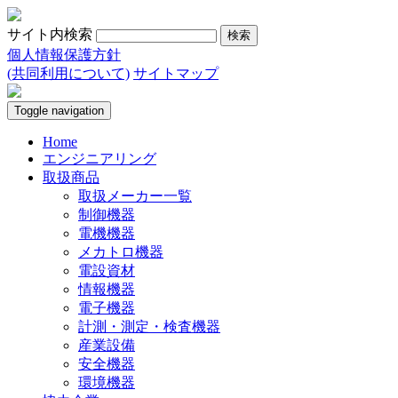
サイト内検索
個人情報保護方針
(共同利用について)
サイトマップ
Toggle navigation
Home
エンジニアリング
取扱商品
取扱メーカー一覧
制御機器
電機機器
メカトロ機器
電設資材
情報機器
電子機器
計測・測定・検査機器
産業設備
安全機器
環境機器