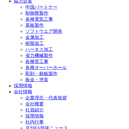
協力企業
中国パートナー
制御盤製作
各種電気工事
基板製作
ソフトウエア開発
金属加工
樹脂加工
ハーネス加工
省力機械製作
各種管工事
各種オーバーホール
彫刻・銘板製作
板金・塗装
採用情報
会社情報
企業理念・代表挨拶
会社概要
社員紹介
採用情報
社内行事
月刊FA技術ニュース