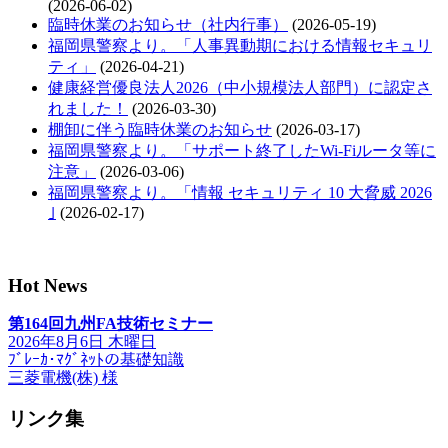
(2026-06-02)
臨時休業のお知らせ（社内行事）
(2026-05-19)
福岡県警察より。「人事異動期における情報セキュリ
ティ」
(2026-04-21)
健康経営優良法人2026（中小規模法人部門）に認定さ
れました！
(2026-03-30)
棚卸に伴う臨時休業のお知らせ
(2026-03-17)
福岡県警察より。「サポート終了したWi-Fiルータ等に
注意」
(2026-03-06)
福岡県警察より。「情報 セキュリティ 10 大脅威 2026
｣
(2026-02-17)
Hot News
第164回九州FA技術セミナー
2026年8月6日 木曜日
ﾌﾞﾚｰｶ･ﾏｸﾞﾈｯﾄの基礎知識
三菱電機(株) 様
リンク集