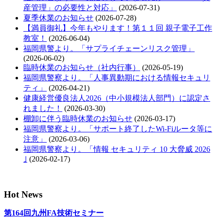
産管理」の必要性と対応」
(2026-07-31)
夏季休業のお知らせ
(2026-07-28)
【満員御礼】今年もやります！第１１回 親子電子工作
教室！
(2026-06-04)
福岡県警より。「サプライチェーンリスク管理」
(2026-06-02)
臨時休業のお知らせ（社内行事）
(2026-05-19)
福岡県警察より。「人事異動期における情報セキュリ
ティ」
(2026-04-21)
健康経営優良法人2026（中小規模法人部門）に認定さ
れました！
(2026-03-30)
棚卸に伴う臨時休業のお知らせ
(2026-03-17)
福岡県警察より。「サポート終了したWi-Fiルータ等に
注意」
(2026-03-06)
福岡県警察より。「情報 セキュリティ 10 大脅威 2026
｣
(2026-02-17)
Hot News
第164回九州FA技術セミナー