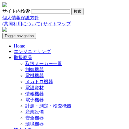
サイト内検索
個人情報保護方針
(共同利用について)
サイトマップ
Toggle navigation
Home
エンジニアリング
取扱商品
取扱メーカー一覧
制御機器
電機機器
メカトロ機器
電設資材
情報機器
電子機器
計測・測定・検査機器
産業設備
安全機器
環境機器