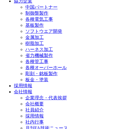
協力企業
中国パートナー
制御盤製作
各種電気工事
基板製作
ソフトウエア開発
金属加工
樹脂加工
ハーネス加工
省力機械製作
各種管工事
各種オーバーホール
彫刻・銘板製作
板金・塗装
採用情報
会社情報
企業理念・代表挨拶
会社概要
社員紹介
採用情報
社内行事
月刊FA技術ニュース