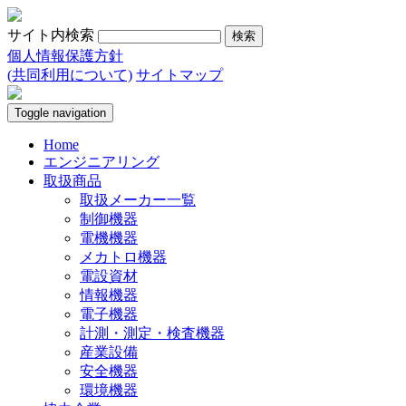
サイト内検索
個人情報保護方針
(共同利用について)
サイトマップ
Toggle navigation
Home
エンジニアリング
取扱商品
取扱メーカー一覧
制御機器
電機機器
メカトロ機器
電設資材
情報機器
電子機器
計測・測定・検査機器
産業設備
安全機器
環境機器