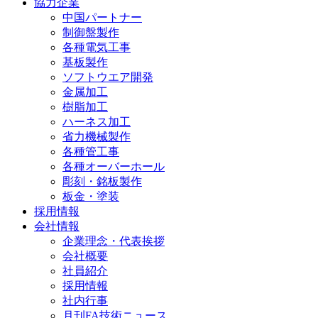
協力企業
中国パートナー
制御盤製作
各種電気工事
基板製作
ソフトウエア開発
金属加工
樹脂加工
ハーネス加工
省力機械製作
各種管工事
各種オーバーホール
彫刻・銘板製作
板金・塗装
採用情報
会社情報
企業理念・代表挨拶
会社概要
社員紹介
採用情報
社内行事
月刊FA技術ニュース