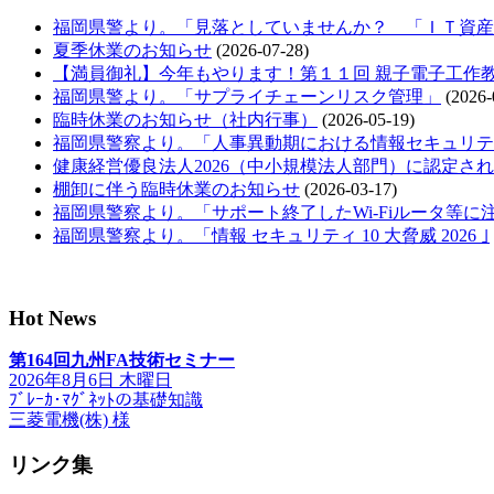
福岡県警より。「見落としていませんか？ 「ＩＴ資産
夏季休業のお知らせ
(2026-07-28)
【満員御礼】今年もやります！第１１回 親子電子工作
福岡県警より。「サプライチェーンリスク管理」
(2026-
臨時休業のお知らせ（社内行事）
(2026-05-19)
福岡県警察より。「人事異動期における情報セキュリテ
健康経営優良法人2026（中小規模法人部門）に認定さ
棚卸に伴う臨時休業のお知らせ
(2026-03-17)
福岡県警察より。「サポート終了したWi-Fiルータ等に
福岡県警察より。「情報 セキュリティ 10 大脅威 2026 ｣
Hot News
第164回九州FA技術セミナー
2026年8月6日 木曜日
ﾌﾞﾚｰｶ･ﾏｸﾞﾈｯﾄの基礎知識
三菱電機(株) 様
リンク集