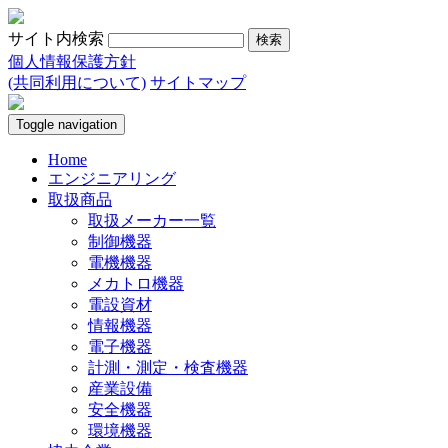
サイト内検索
個人情報保護方針
(共同利用について)
サイトマップ
Toggle navigation
Home
エンジニアリング
取扱商品
取扱メーカー一覧
制御機器
電機機器
メカトロ機器
電設資材
情報機器
電子機器
計測・測定・検査機器
産業設備
安全機器
環境機器