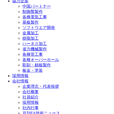
協力企業
中国パートナー
制御盤製作
各種電気工事
基板製作
ソフトウエア開発
金属加工
樹脂加工
ハーネス加工
省力機械製作
各種管工事
各種オーバーホール
彫刻・銘板製作
板金・塗装
採用情報
会社情報
企業理念・代表挨拶
会社概要
社員紹介
採用情報
社内行事
月刊FA技術ニュース