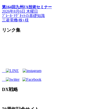
第164回九州FA技術セミナー
2026年8月6日 木曜日
ﾌﾞﾚｰｶ･ﾏｸﾞﾈｯﾄの基礎知識
三菱電機(株) 様
リンク集
DX戦略