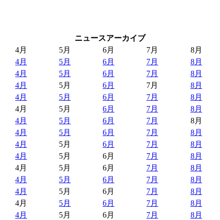
ニュースアーカイブ
4月
5月
6月
7月
8月
4月
5月
6月
7月
8月
4月
5月
6月
7月
8月
4月
5月
6月
7月
8月
4月
5月
6月
7月
8月
4月
5月
6月
7月
8月
4月
5月
6月
7月
8月
4月
5月
6月
7月
8月
4月
5月
6月
7月
8月
4月
5月
6月
7月
8月
4月
5月
6月
7月
8月
4月
5月
6月
7月
8月
4月
5月
6月
7月
8月
4月
5月
6月
7月
8月
4月
5月
6月
7月
8月