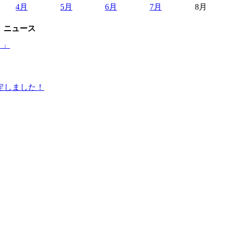
4月
5月
6月
7月
8月
ニュース
！」
定しました！