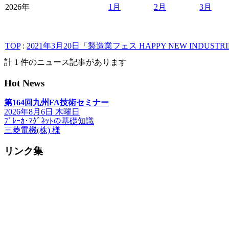
2026年
1月
2月
3月
TOP
:
2021年3月20日「製造業フェス HAPPY NEW INDUSTRIE
計 1 件のニュース記事があります
Hot News
第164回九州FA技術セミナー
2026年8月6日 木曜日
ﾌﾞﾚｰｶ･ﾏｸﾞﾈｯﾄの基礎知識
三菱電機(株) 様
リンク集