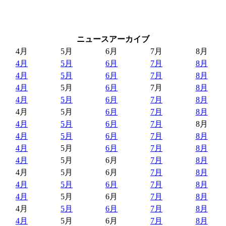
ニュースアーカイブ
4月
5月
6月
7月
8月
4月
5月
6月
7月
8月
4月
5月
6月
7月
8月
4月
5月
6月
7月
8月
4月
5月
6月
7月
8月
4月
5月
6月
7月
8月
4月
5月
6月
7月
8月
4月
5月
6月
7月
8月
4月
5月
6月
7月
8月
4月
5月
6月
7月
8月
4月
5月
6月
7月
8月
4月
5月
6月
7月
8月
4月
5月
6月
7月
8月
4月
5月
6月
7月
8月
4月
5月
6月
7月
8月