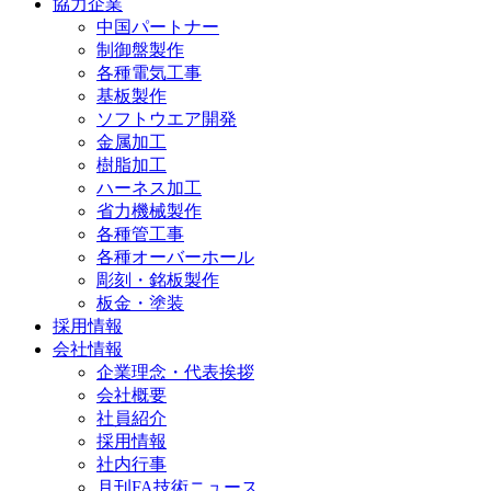
協力企業
中国パートナー
制御盤製作
各種電気工事
基板製作
ソフトウエア開発
金属加工
樹脂加工
ハーネス加工
省力機械製作
各種管工事
各種オーバーホール
彫刻・銘板製作
板金・塗装
採用情報
会社情報
企業理念・代表挨拶
会社概要
社員紹介
採用情報
社内行事
月刊FA技術ニュース