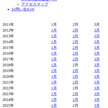
アクセスマップ
お問い合わせ
2011年
1月
2月
3月
2012年
1月
2月
3月
2013年
1月
2月
3月
2014年
1月
2月
3月
2015年
1月
2月
3月
2016年
1月
2月
3月
2017年
1月
2月
3月
2018年
1月
2月
3月
2019年
1月
2月
3月
2020年
1月
2月
3月
2021年
1月
2月
3月
2022年
1月
2月
3月
2023年
1月
2月
3月
2024年
1月
2月
3月
2025年
1月
2月
3月