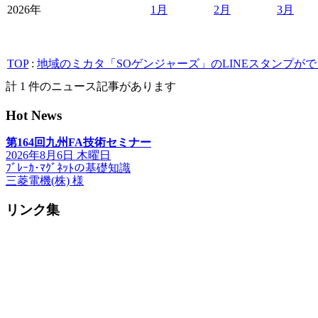
2026年
1月
2月
3月
TOP
:
地域のミカタ「SOゲンジャーズ」のLINEスタンプが
計 1 件のニュース記事があります
Hot News
第164回九州FA技術セミナー
2026年8月6日 木曜日
ﾌﾞﾚｰｶ･ﾏｸﾞﾈｯﾄの基礎知識
三菱電機(株) 様
リンク集