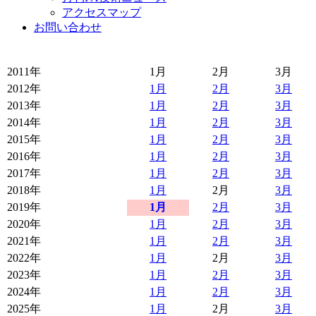
アクセスマップ
お問い合わせ
2011年
1月
2月
3月
2012年
1月
2月
3月
2013年
1月
2月
3月
2014年
1月
2月
3月
2015年
1月
2月
3月
2016年
1月
2月
3月
2017年
1月
2月
3月
2018年
1月
2月
3月
2019年
1月
2月
3月
2020年
1月
2月
3月
2021年
1月
2月
3月
2022年
1月
2月
3月
2023年
1月
2月
3月
2024年
1月
2月
3月
2025年
1月
2月
3月