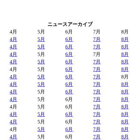
ニュースアーカイブ
4月
5月
6月
7月
8月
4月
5月
6月
7月
8月
4月
5月
6月
7月
8月
4月
5月
6月
7月
8月
4月
5月
6月
7月
8月
4月
5月
6月
7月
8月
4月
5月
6月
7月
8月
4月
5月
6月
7月
8月
4月
5月
6月
7月
8月
4月
5月
6月
7月
8月
4月
5月
6月
7月
8月
4月
5月
6月
7月
8月
4月
5月
6月
7月
8月
4月
5月
6月
7月
8月
4月
5月
6月
7月
8月