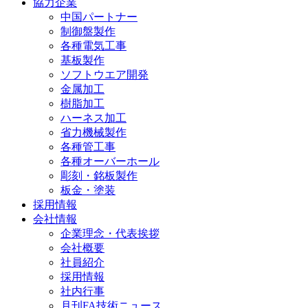
協力企業
中国パートナー
制御盤製作
各種電気工事
基板製作
ソフトウエア開発
金属加工
樹脂加工
ハーネス加工
省力機械製作
各種管工事
各種オーバーホール
彫刻・銘板製作
板金・塗装
採用情報
会社情報
企業理念・代表挨拶
会社概要
社員紹介
採用情報
社内行事
月刊FA技術ニュース