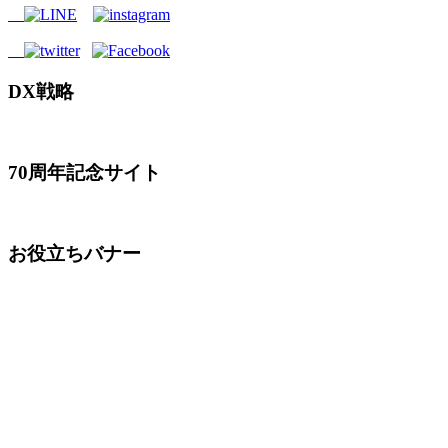
DX戦略
70周年記念サイト
お役立ちバナー