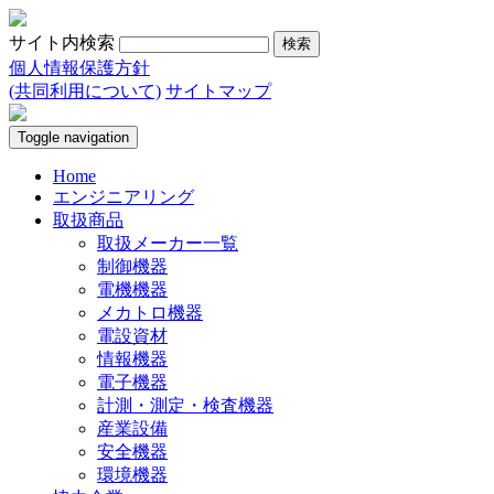
サイト内検索
個人情報保護方針
(共同利用について)
サイトマップ
Toggle navigation
Home
エンジニアリング
取扱商品
取扱メーカー一覧
制御機器
電機機器
メカトロ機器
電設資材
情報機器
電子機器
計測・測定・検査機器
産業設備
安全機器
環境機器