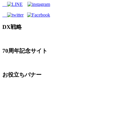
DX戦略
70周年記念サイト
お役立ちバナー