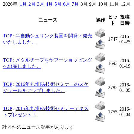
2026年
1月
2月
3月
4月
5月
6月
7月
8月
9月
10月
11月
12月
ヒッ
投稿
ニュース
操作
ト
日時
TOP
:
半自動シュリンク装置を開発・発売
2016-
1747
01-25
いたしました。
TOP
:
メタルチーフをヤフーショッピング
2016-
1693
01-19
へ出品しました。
TOP
:
2016年九州FA技術セミナーのスケ
2016-
2782
01-05
ジュールをアップしました。
TOP
:
2015年九州FA技術セミナーテキス
2016-
1755
01-04
トプレゼント！
計 4 件のニュース記事があります