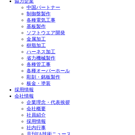
協力企業
中国パートナー
制御盤製作
各種電気工事
基板製作
ソフトウエア開発
金属加工
樹脂加工
ハーネス加工
省力機械製作
各種管工事
各種オーバーホール
彫刻・銘板製作
板金・塗装
採用情報
会社情報
企業理念・代表挨拶
会社概要
社員紹介
採用情報
社内行事
月刊FA技術ニュース