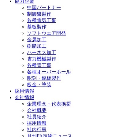
協力企業
中国パートナー
制御盤製作
各種電気工事
基板製作
ソフトウエア開発
金属加工
樹脂加工
ハーネス加工
省力機械製作
各種管工事
各種オーバーホール
彫刻・銘板製作
板金・塗装
採用情報
会社情報
企業理念・代表挨拶
会社概要
社員紹介
採用情報
社内行事
月刊FA技術ニュース