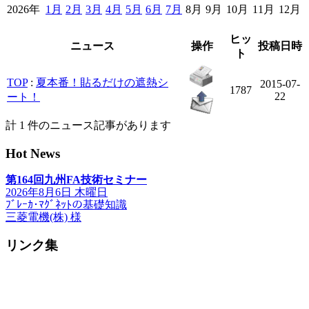
2026年
1月
2月
3月
4月
5月
6月
7月
8月
9月
10月
11月
12月
ヒッ
ニュース
操作
投稿日時
ト
TOP
:
夏本番！貼るだけの遮熱シ
2015-07-
1787
22
ート！
計 1 件のニュース記事があります
Hot News
第164回九州FA技術セミナー
2026年8月6日 木曜日
ﾌﾞﾚｰｶ･ﾏｸﾞﾈｯﾄの基礎知識
三菱電機(株) 様
リンク集