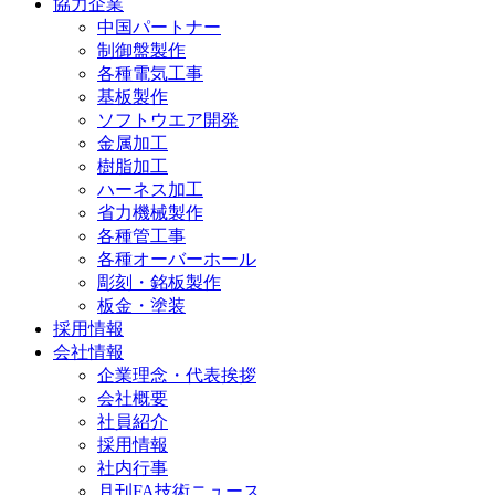
協力企業
中国パートナー
制御盤製作
各種電気工事
基板製作
ソフトウエア開発
金属加工
樹脂加工
ハーネス加工
省力機械製作
各種管工事
各種オーバーホール
彫刻・銘板製作
板金・塗装
採用情報
会社情報
企業理念・代表挨拶
会社概要
社員紹介
採用情報
社内行事
月刊FA技術ニュース