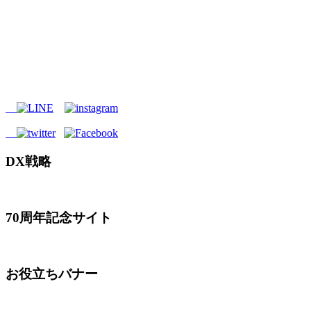
DX戦略
70周年記念サイト
お役立ちバナー