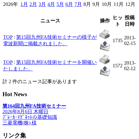
2026年
1月
2月
3月
4月
5月
6月
7月
8月
9月
10月
11月
12月
ヒッ
投稿
ニュース
操作
ト
日時
TOP
:
第15回九州FA技術セミナーの様子が
2013-
1735
02-15
電波新聞に掲載されました。
TOP
:
第15回九州FA技術セミナーを開催い
2013-
1572
02-12
たしました。
計 2 件のニュース記事があります
Hot News
第164回九州FA技術セミナー
2026年8月6日 木曜日
ﾌﾞﾚｰｶ･ﾏｸﾞﾈｯﾄの基礎知識
三菱電機(株) 様
リンク集