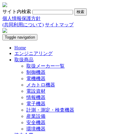
サイト内検索
個人情報保護方針
(共同利用について)
サイトマップ
Toggle navigation
Home
エンジニアリング
取扱商品
取扱メーカー一覧
制御機器
電機機器
メカトロ機器
電設資材
情報機器
電子機器
計測・測定・検査機器
産業設備
安全機器
環境機器