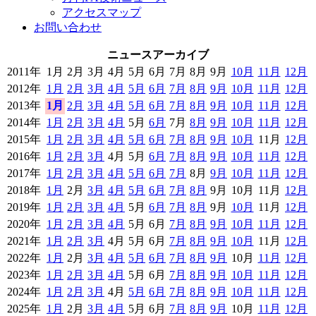
アクセスマップ
お問い合わせ
ニュースアーカイブ
2011年
1月
2月
3月
4月
5月
6月
7月
8月
9月
10月
11月
12月
2012年
1月
2月
3月
4月
5月
6月
7月
8月
9月
10月
11月
12月
2013年
1月
2月
3月
4月
5月
6月
7月
8月
9月
10月
11月
12月
2014年
1月
2月
3月
4月
5月
6月
7月
8月
9月
10月
11月
12月
2015年
1月
2月
3月
4月
5月
6月
7月
8月
9月
10月
11月
12月
2016年
1月
2月
3月
4月
5月
6月
7月
8月
9月
10月
11月
12月
2017年
1月
2月
3月
4月
5月
6月
7月
8月
9月
10月
11月
12月
2018年
1月
2月
3月
4月
5月
6月
7月
8月
9月
10月
11月
12月
2019年
1月
2月
3月
4月
5月
6月
7月
8月
9月
10月
11月
12月
2020年
1月
2月
3月
4月
5月
6月
7月
8月
9月
10月
11月
12月
2021年
1月
2月
3月
4月
5月
6月
7月
8月
9月
10月
11月
12月
2022年
1月
2月
3月
4月
5月
6月
7月
8月
9月
10月
11月
12月
2023年
1月
2月
3月
4月
5月
6月
7月
8月
9月
10月
11月
12月
2024年
1月
2月
3月
4月
5月
6月
7月
8月
9月
10月
11月
12月
2025年
1月
2月
3月
4月
5月
6月
7月
8月
9月
10月
11月
12月