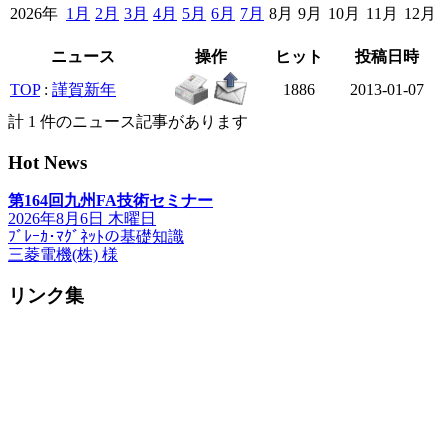
2026年
1月
2月
3月
4月
5月
6月
7月
8月
9月
10月
11月
12月
ニュース
操作
ヒット
投稿日時
TOP
:
謹賀新年
1886
2013-01-07
計 1 件のニュース記事があります
Hot News
第164回九州FA技術セミナー
2026年8月6日 木曜日
ﾌﾞﾚｰｶ･ﾏｸﾞﾈｯﾄの基礎知識
三菱電機(株) 様
リンク集