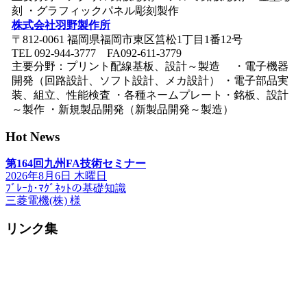
刻 ・グラフィックパネル彫刻製作
株式会社羽野製作所
〒812-0061 福岡県福岡市東区筥松1丁目1番12号
TEL 092-944-3777 FA092-611-3779
主要分野：プリント配線基板、設計～製造 ・電子機器
開発（回路設計、ソフト設計、メカ設計） ・電子部品実
装、組立、性能検査 ・各種ネームプレート・銘板、設計
～製作 ・新規製品開発（新製品開発～製造）
Hot News
第164回九州FA技術セミナー
2026年8月6日 木曜日
ﾌﾞﾚｰｶ･ﾏｸﾞﾈｯﾄの基礎知識
三菱電機(株) 様
リンク集