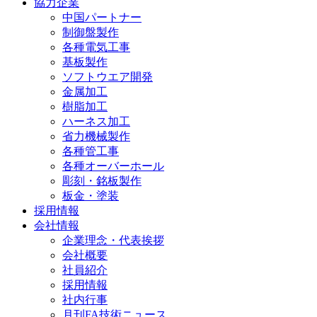
協力企業
中国パートナー
制御盤製作
各種電気工事
基板製作
ソフトウエア開発
金属加工
樹脂加工
ハーネス加工
省力機械製作
各種管工事
各種オーバーホール
彫刻・銘板製作
板金・塗装
採用情報
会社情報
企業理念・代表挨拶
会社概要
社員紹介
採用情報
社内行事
月刊FA技術ニュース