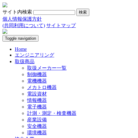
サイト内検索
個人情報保護方針
(共同利用について)
サイトマップ
Toggle navigation
Home
エンジニアリング
取扱商品
取扱メーカー一覧
制御機器
電機機器
メカトロ機器
電設資材
情報機器
電子機器
計測・測定・検査機器
産業設備
安全機器
環境機器