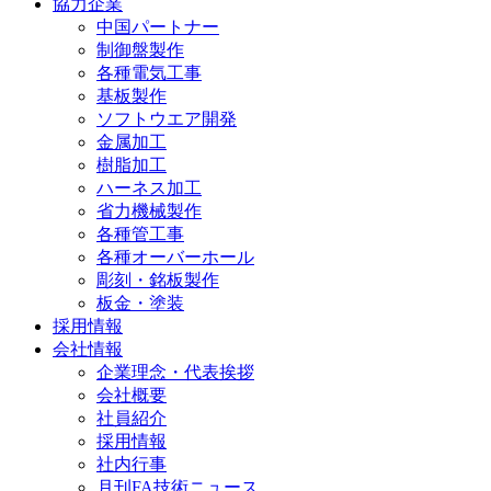
協力企業
中国パートナー
制御盤製作
各種電気工事
基板製作
ソフトウエア開発
金属加工
樹脂加工
ハーネス加工
省力機械製作
各種管工事
各種オーバーホール
彫刻・銘板製作
板金・塗装
採用情報
会社情報
企業理念・代表挨拶
会社概要
社員紹介
採用情報
社内行事
月刊FA技術ニュース