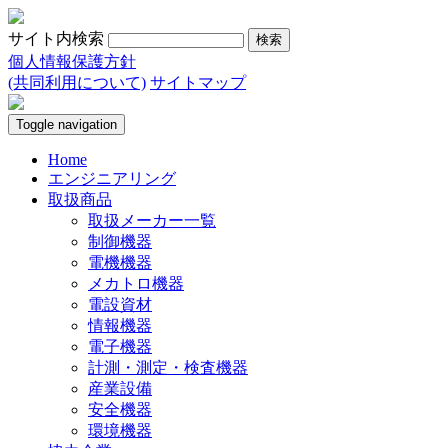
サイト内検索
個人情報保護方針
(共同利用について)
サイトマップ
Toggle navigation
Home
エンジニアリング
取扱商品
取扱メーカー一覧
制御機器
電機機器
メカトロ機器
電設資材
情報機器
電子機器
計測・測定・検査機器
産業設備
安全機器
環境機器