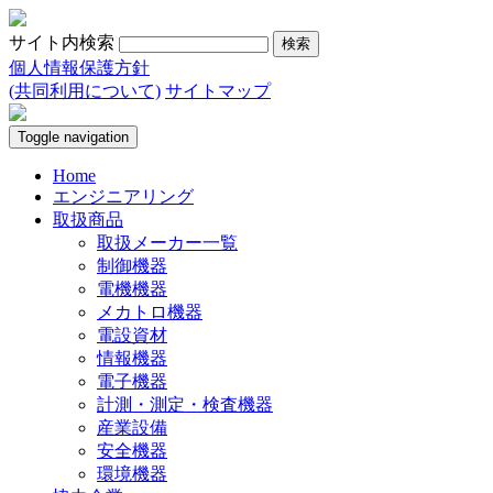
サイト内検索
個人情報保護方針
(共同利用について)
サイトマップ
Toggle navigation
Home
エンジニアリング
取扱商品
取扱メーカー一覧
制御機器
電機機器
メカトロ機器
電設資材
情報機器
電子機器
計測・測定・検査機器
産業設備
安全機器
環境機器