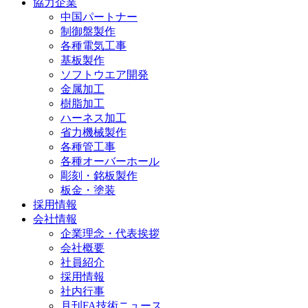
協力企業
中国パートナー
制御盤製作
各種電気工事
基板製作
ソフトウエア開発
金属加工
樹脂加工
ハーネス加工
省力機械製作
各種管工事
各種オーバーホール
彫刻・銘板製作
板金・塗装
採用情報
会社情報
企業理念・代表挨拶
会社概要
社員紹介
採用情報
社内行事
月刊FA技術ニュース