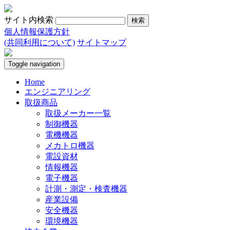
サイト内検索
個人情報保護方針
(共同利用について)
サイトマップ
Toggle navigation
Home
エンジニアリング
取扱商品
取扱メーカー一覧
制御機器
電機機器
メカトロ機器
電設資材
情報機器
電子機器
計測・測定・検査機器
産業設備
安全機器
環境機器