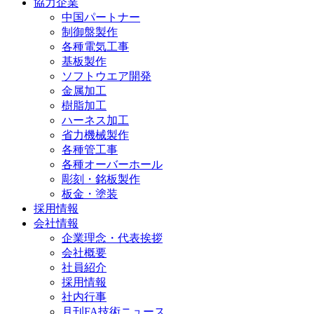
協力企業
中国パートナー
制御盤製作
各種電気工事
基板製作
ソフトウエア開発
金属加工
樹脂加工
ハーネス加工
省力機械製作
各種管工事
各種オーバーホール
彫刻・銘板製作
板金・塗装
採用情報
会社情報
企業理念・代表挨拶
会社概要
社員紹介
採用情報
社内行事
月刊FA技術ニュース