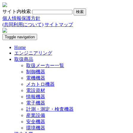
サイト内検索
個人情報保護方針
(共同利用について)
サイトマップ
Toggle navigation
Home
エンジニアリング
取扱商品
取扱メーカー一覧
制御機器
電機機器
メカトロ機器
電設資材
情報機器
電子機器
計測・測定・検査機器
産業設備
安全機器
環境機器