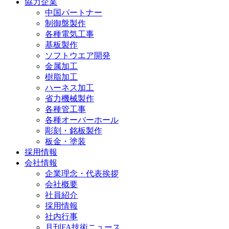
協力企業
中国パートナー
制御盤製作
各種電気工事
基板製作
ソフトウエア開発
金属加工
樹脂加工
ハーネス加工
省力機械製作
各種管工事
各種オーバーホール
彫刻・銘板製作
板金・塗装
採用情報
会社情報
企業理念・代表挨拶
会社概要
社員紹介
採用情報
社内行事
月刊FA技術ニュース