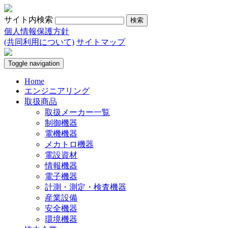
サイト内検索
個人情報保護方針
(共同利用について)
サイトマップ
Toggle navigation
Home
エンジニアリング
取扱商品
取扱メーカー一覧
制御機器
電機機器
メカトロ機器
電設資材
情報機器
電子機器
計測・測定・検査機器
産業設備
安全機器
環境機器