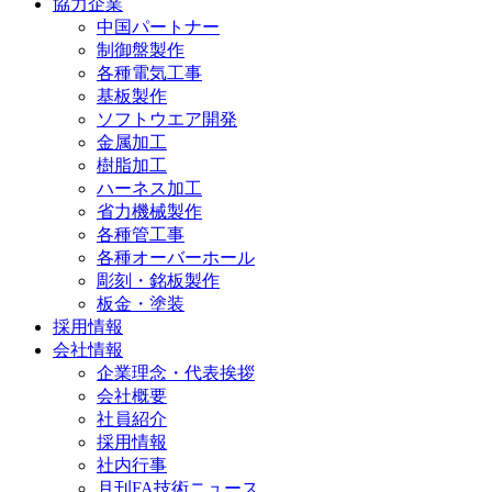
協力企業
中国パートナー
制御盤製作
各種電気工事
基板製作
ソフトウエア開発
金属加工
樹脂加工
ハーネス加工
省力機械製作
各種管工事
各種オーバーホール
彫刻・銘板製作
板金・塗装
採用情報
会社情報
企業理念・代表挨拶
会社概要
社員紹介
採用情報
社内行事
月刊FA技術ニュース