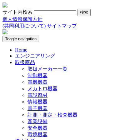
サイト内検索
個人情報保護方針
(共同利用について)
サイトマップ
Toggle navigation
Home
エンジニアリング
取扱商品
取扱メーカー一覧
制御機器
電機機器
メカトロ機器
電設資材
情報機器
電子機器
計測・測定・検査機器
産業設備
安全機器
環境機器