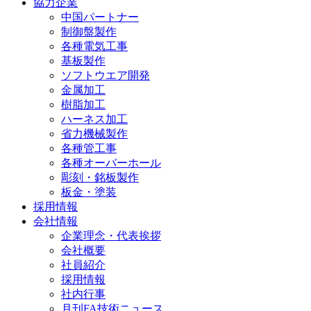
協力企業
中国パートナー
制御盤製作
各種電気工事
基板製作
ソフトウエア開発
金属加工
樹脂加工
ハーネス加工
省力機械製作
各種管工事
各種オーバーホール
彫刻・銘板製作
板金・塗装
採用情報
会社情報
企業理念・代表挨拶
会社概要
社員紹介
採用情報
社内行事
月刊FA技術ニュース