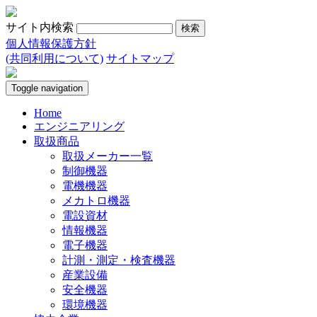
サイト内検索
個人情報保護方針
(共同利用について)
サイトマップ
Toggle navigation
Home
エンジニアリング
取扱商品
取扱メーカー一覧
制御機器
電機機器
メカトロ機器
電設資材
情報機器
電子機器
計測・測定・検査機器
産業設備
安全機器
環境機器