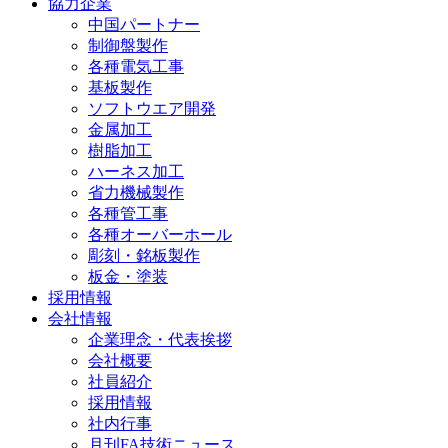
協力企業
中国パートナー
制御盤製作
各種電気工事
基板製作
ソフトウエア開発
金属加工
樹脂加工
ハーネス加工
省力機械製作
各種管工事
各種オーバーホール
彫刻・銘板製作
板金・塗装
採用情報
会社情報
企業理念・代表挨拶
会社概要
社員紹介
採用情報
社内行事
月刊FA技術ニュース