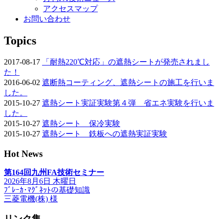
アクセスマップ
お問い合わせ
Topics
2017-08-17
「耐熱220℃対応」の遮熱シートが発売されまし
た！
2016-06-02
遮断熱コーティング、遮熱シートの施工を行いま
した。
2015-10-27
遮熱シート実証実験第４弾 省エネ実験を行いま
した。
2015-10-27
遮熱シート 保冷実験
2015-10-27
遮熱シート 鉄板への遮熱実証実験
Hot News
第164回九州FA技術セミナー
2026年8月6日 木曜日
ﾌﾞﾚｰｶ･ﾏｸﾞﾈｯﾄの基礎知識
三菱電機(株) 様
リンク集