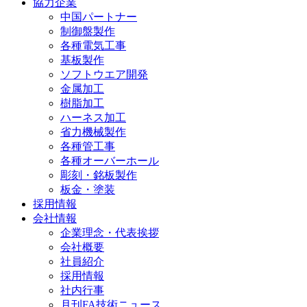
協力企業
中国パートナー
制御盤製作
各種電気工事
基板製作
ソフトウエア開発
金属加工
樹脂加工
ハーネス加工
省力機械製作
各種管工事
各種オーバーホール
彫刻・銘板製作
板金・塗装
採用情報
会社情報
企業理念・代表挨拶
会社概要
社員紹介
採用情報
社内行事
月刊FA技術ニュース