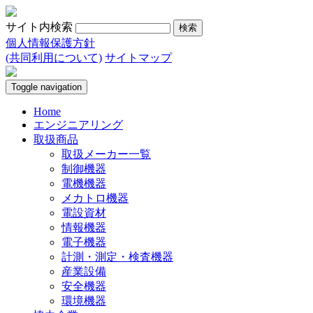
サイト内検索
個人情報保護方針
(共同利用について)
サイトマップ
Toggle navigation
Home
エンジニアリング
取扱商品
取扱メーカー一覧
制御機器
電機機器
メカトロ機器
電設資材
情報機器
電子機器
計測・測定・検査機器
産業設備
安全機器
環境機器