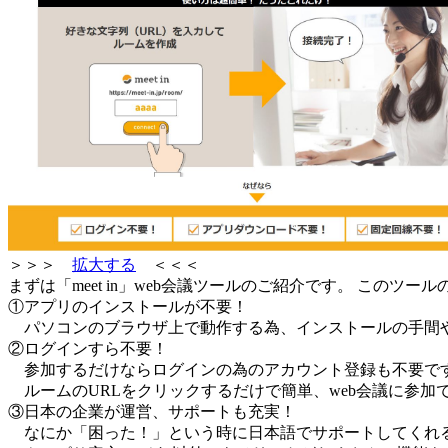
＞＞＞
拡大する
＜＜＜
まずは「meet in」web会議ツールのご紹介です。 このツー
①アプリのインストールが不要！
パソコンのブラウザ上で動作する為、インストールの手間や
②ログインすら不要！
参加するだけならログインの為のアカウント登録も不要で
ルームのURLをクリックするだけで簡単、web会議に参加
③日本の企業が運営、サポートも充実！
なにか「困った！」という時に日本語でサポートしてくれ