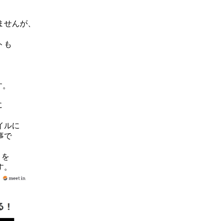
。
ませんが、
トも
。
す。
に
イルに
事で
」を
す。