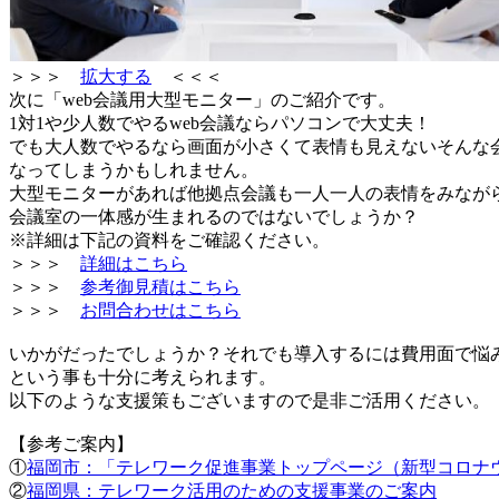
＞＞＞
拡大する
＜＜＜
次に「web会議用大型モニター」のご紹介です。
1対1や少人数でやるweb会議ならパソコンで大丈夫！
でも大人数でやるなら画面が小さくて表情も見えないそんな
なってしまうかもしれません。
大型モニターがあれば他拠点会議も一人一人の表情をみなが
会議室の一体感が生まれるのではないでしょうか？
※詳細は下記の資料をご確認ください。
＞＞＞
詳細はこちら
＞＞＞
参考御見積はこちら
＞＞＞
お問合わせはこちら
いかがだったでしょうか？それでも導入するには費用面で悩
という事も十分に考えられます。
以下のような支援策もございますので是非ご活用ください。
【参考ご案内】
①
福岡市：「テレワーク促進事業トップページ（新型コロナ
②
福岡県：テレワーク活用のための支援事業のご案内