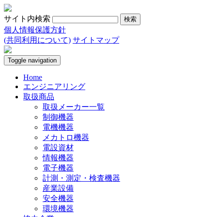
サイト内検索
個人情報保護方針
(共同利用について)
サイトマップ
Toggle navigation
Home
エンジニアリング
取扱商品
取扱メーカー一覧
制御機器
電機機器
メカトロ機器
電設資材
情報機器
電子機器
計測・測定・検査機器
産業設備
安全機器
環境機器