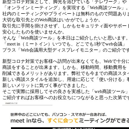
新型コロナ対策として、脚光を浴びている「テレワーク」や
「オンラインミーティング」を実現する「Web商談ツール」
社内のミーティングやプライベートは無料のもので問題あり
大切な取引先とのWeb商談はいかがでしょうか。
取引先に手間を掛けさせず、しかもセキュリティ面やサポー
安心したものを使いませんか。
そんな「Web商談ツール」を本日はご紹介したいと思います
「meet in（ミートイン）いつでも、どこでも1秒でweb会議」
プラス「Web会議用大型ディスプレイモニター」のご紹介で
新型コロナ対策でお客様へ訪問が出来なくても、Webで十分
商談をすることが出来ます。しかも、移動時間、移動費用を
削減できるメリットがあります。弊社でも今までの商談スタ
新しい商談スタイルを追加し、用途に応じて「使い分ける」
新しいメリットに気づく事ができました。
そこで実際に採用してその良さを実感した「web商談ツール
ご紹介すればお客様へのお役立ちにつながると思った次第で