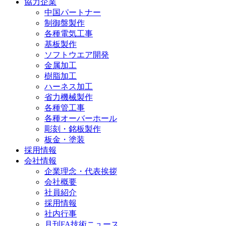
協力企業
中国パートナー
制御盤製作
各種電気工事
基板製作
ソフトウエア開発
金属加工
樹脂加工
ハーネス加工
省力機械製作
各種管工事
各種オーバーホール
彫刻・銘板製作
板金・塗装
採用情報
会社情報
企業理念・代表挨拶
会社概要
社員紹介
採用情報
社内行事
月刊FA技術ニュース