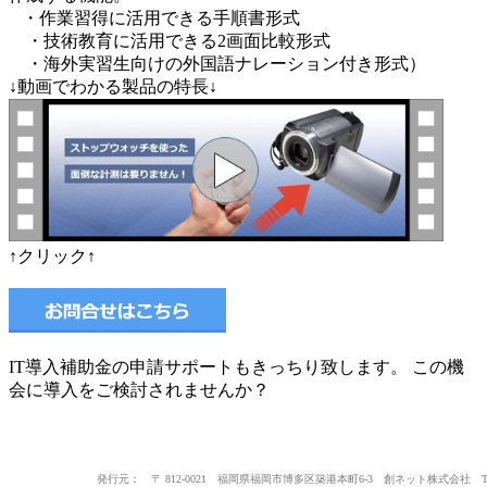
・作業習得に活用できる手順書形式
・技術教育に活用できる2画面比較形式
・海外実習生向けの外国語ナレーション付き形式）
↓動画でわかる製品の特長↓
↑クリック↑
IT導入補助金の申請サポートもきっちり致します。 この機
会に導入をご検討されませんか？
発行元： 〒 812-0021 福岡県福岡市博多区築港本町6-3 創ネット株式会社 TEL：0