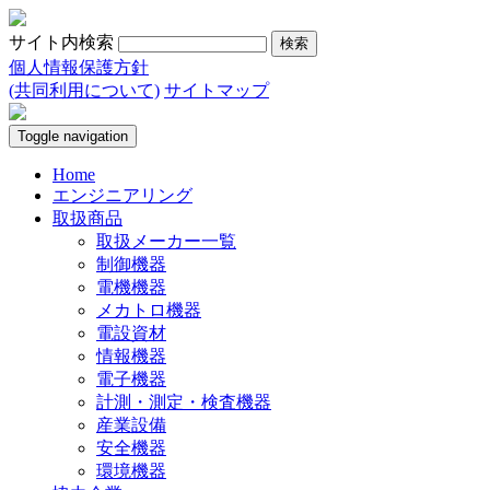
サイト内検索
個人情報保護方針
(共同利用について)
サイトマップ
Toggle navigation
Home
エンジニアリング
取扱商品
取扱メーカー一覧
制御機器
電機機器
メカトロ機器
電設資材
情報機器
電子機器
計測・測定・検査機器
産業設備
安全機器
環境機器