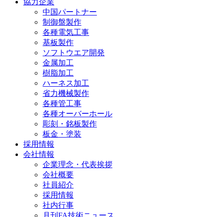
協力企業
中国パートナー
制御盤製作
各種電気工事
基板製作
ソフトウエア開発
金属加工
樹脂加工
ハーネス加工
省力機械製作
各種管工事
各種オーバーホール
彫刻・銘板製作
板金・塗装
採用情報
会社情報
企業理念・代表挨拶
会社概要
社員紹介
採用情報
社内行事
月刊FA技術ニュース