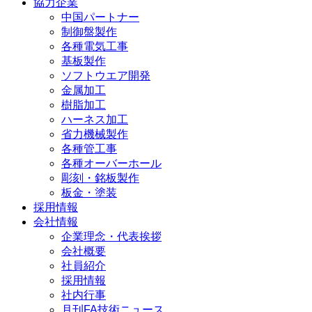
協力企業
中国パートナー
制御盤製作
各種電気工事
基板製作
ソフトウエア開発
金属加工
樹脂加工
ハーネス加工
省力機械製作
各種管工事
各種オーバーホール
彫刻・銘板製作
板金・塗装
採用情報
会社情報
企業理念・代表挨拶
会社概要
社員紹介
採用情報
社内行事
月刊FA技術ニュース