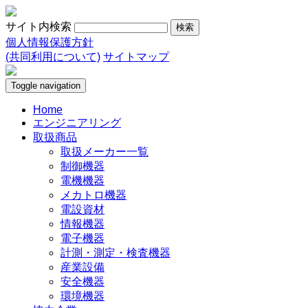
サイト内検索
個人情報保護方針
(共同利用について)
サイトマップ
Toggle navigation
Home
エンジニアリング
取扱商品
取扱メーカー一覧
制御機器
電機機器
メカトロ機器
電設資材
情報機器
電子機器
計測・測定・検査機器
産業設備
安全機器
環境機器