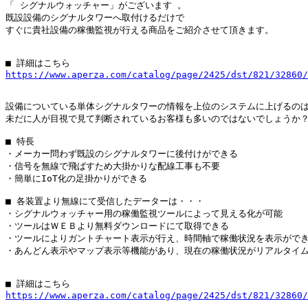
「 シグナルウォッチャー」がございます 。

既設設備のシグナルタワーへ取付けるだけで

すぐに貴社設備の稼働監視が行える商品をご紹介させて頂きます。

https://www.aperza.com/catalog/page/2425/dst/821/32860/
設備についている単体シグナルタワーの情報を上位のシステムに上げるのは
未だに人が目視で見て判断されているお客様も多いのではないでしょうか？
■ 特長

・メーカー問わず既設のシグナルタワーに後付けができる

・信号を無線で飛ばすため大掛かりな配線工事も不要

・簡単にIoT化の足掛かりができる

■ 各装置より無線にて受信したデーターは・・・

・シグナルウォッチャー用の稼働監視ツールによって見える化が可能

・ツールはＷＥＢより無料ダウンロードにて取得できる

・ツールによりガントチャート表示が行え、時間軸で稼働状況を表示ができ
・あんどん表示やマップ表示等機能があり、現在の稼働状況がリアルタイム
https://www.aperza.com/catalog/page/2425/dst/821/32860/