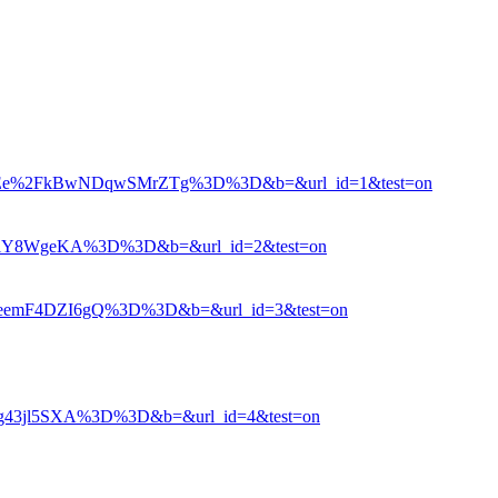
EnEe%2FkBwNDqwSMrZTg%3D%3D&b=&url_id=1&test=on
WjtlY8WgeKA%3D%3D&b=&url_id=2&test=on
8XeemF4DZI6gQ%3D%3D&b=&url_id=3&test=on
ig43jl5SXA%3D%3D&b=&url_id=4&test=on