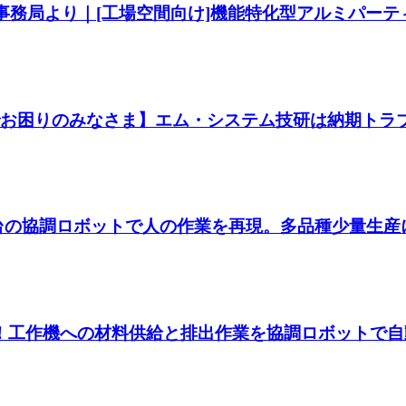
ング事務局より｜[工場空間向け]機能特化型アルミパー
 【納期でお困りのみなさま】エム・システム技研は納期ト
学ぶ＞2台の協調ロボットで人の作業を再現。多品種少量
の解放！工作機への材料供給と排出作業を協調ロボットで