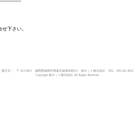
--------------
合せ下さい。
発行元： 〒 812-0021 福岡県福岡市博多区築港本町6-3 創ネット株式会社 TEL：092-281-4052
Copyright 創ネット株式会社 All Rights Reserved.