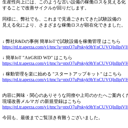
生産性向上には、このような古い設備の稼働ロスを見える化
することで改善サイクルが回りだします。
同様に、弊社でも、これまで見過ごされてきた試験設備の
見える化により、さまざまな稼働ロスが顕在化できました。
↓ 弊社R&Dの事例 簡単IoTで試験設備を稼働管理 はこちら
https://rd.tr.aperza.com/v1/tmc?a=ntxO7uPnkyk9hYnCU
↓ 簡単IoT "AirGRID WD" はこちら
https://rd.tr.aperza.com/v1/tmc?a=ntxO7uPnkyk9hYnCUVQI
↓ 稼動管理を楽に始める "スタートアップキット" はこちら
https://rd.tr.aperza.com/v1/tmc?a=ntxO7uPnkyk9hYnCUVQI
内容に興味・関心のありそうな同僚や上司のかたへご案内く
現場改善メルマガ の新規登録はこちら
https://rd.tr.aperza.com/v1/tmc?a=ntxO7uPnkyk9hYnCUVQI
今回も、最後までご覧頂き有難うございました。