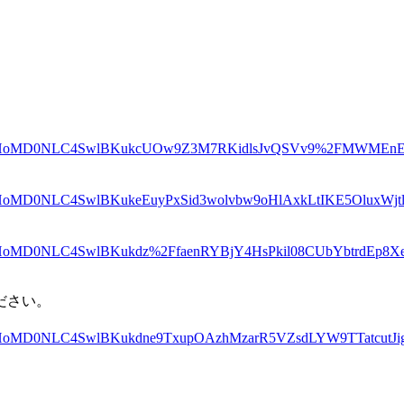
VQInIlpiVHoMD0NLC4SwlBKukcUOw9Z3M7RKidlsJvQSVv9%2FMWM
nIlpiVHoMD0NLC4SwlBKukeEuyPxSid3wolvbw9oHlAxkLtIKE5Olux
nIlpiVHoMD0NLC4SwlBKukdz%2FfaenRYBjY4HsPkil08CUbYbtrdEp
ださい。
nIlpiVHoMD0NLC4SwlBKukdne9TxupOAzhMzarR5VZsdLYW9TTatcutJ