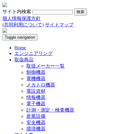
サイト内検索
個人情報保護方針
(共同利用について)
サイトマップ
Toggle navigation
Home
エンジニアリング
取扱商品
取扱メーカー一覧
制御機器
電機機器
メカトロ機器
電設資材
情報機器
電子機器
計測・測定・検査機器
産業設備
安全機器
環境機器