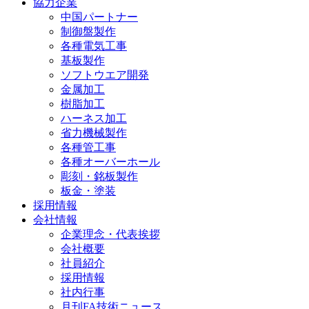
協力企業
中国パートナー
制御盤製作
各種電気工事
基板製作
ソフトウエア開発
金属加工
樹脂加工
ハーネス加工
省力機械製作
各種管工事
各種オーバーホール
彫刻・銘板製作
板金・塗装
採用情報
会社情報
企業理念・代表挨拶
会社概要
社員紹介
採用情報
社内行事
月刊FA技術ニュース