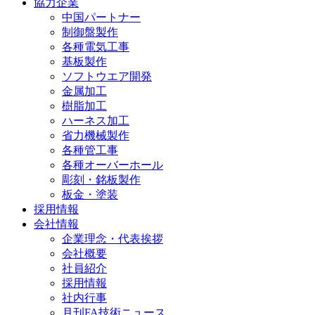
協力企業
中国パートナー
制御盤製作
各種電気工事
基板製作
ソフトウエア開発
金属加工
樹脂加工
ハーネス加工
省力機械製作
各種管工事
各種オーバーホール
彫刻・銘板製作
板金・塗装
採用情報
会社情報
企業理念・代表挨拶
会社概要
社員紹介
採用情報
社内行事
月刊FA技術ニュース