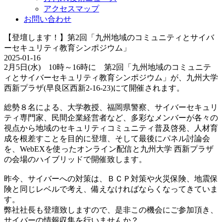
アクセスマップ
お問い合わせ
【登壇します！】第2回「九州地域のコミュニティとサイバ
ーセキュリティ教育シンポジウム」
2025-01-16
2月5日(水) 10時～16時に 第2回「九州地域のコミュニテ
ィとサイバーセキュリティ教育シンポジウム」が、九州大学
西新プラザ(早良区西新2-16-23)にて開催されます。
総勢８名による、大学教授、福岡県警察、サイバーセキュリ
ティ専門家、民間企業経営者など、多彩なメンバーが各々の
視点から地域のセキュリティコミュニティ普及啓発、人材育
成を根差すことを目的に登壇、そして最後にパネル討論会
を、WebEXを使ったオンライン配信と九州大学 西新プラザ
の会場のハイブリッドで開催致します。
昨今、サイバーへの対策は、ＢＣＰ対策や火災保険、地震保
険と同じレベルで考え、備えなければならくなってきていま
す。
弊社社長も登壇致しますので、是非この機会にご参加頂き、
サイバーの情報収集を行いませんか？