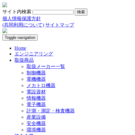
サイト内検索
個人情報保護方針
(共同利用について)
サイトマップ
Toggle navigation
Home
エンジニアリング
取扱商品
取扱メーカー一覧
制御機器
電機機器
メカトロ機器
電設資材
情報機器
電子機器
計測・測定・検査機器
産業設備
安全機器
環境機器