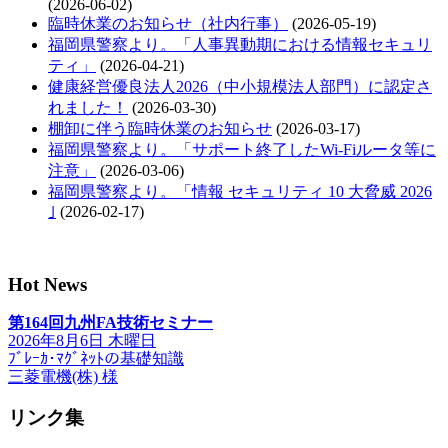
(2026-06-02)
臨時休業のお知らせ（社内行事）
(2026-05-19)
福岡県警察より。「人事異動期における情報セキュリ
ティ」
(2026-04-21)
健康経営優良法人2026（中小規模法人部門）に認定さ
れました！
(2026-03-30)
棚卸に伴う臨時休業のお知らせ
(2026-03-17)
福岡県警察より。「サポート終了したWi-Fiルータ等に
注意」
(2026-03-06)
福岡県警察より。「情報 セキュリティ 10 大脅威 2026
｣
(2026-02-17)
Hot News
第164回九州FA技術セミナー
2026年8月6日 木曜日
ﾌﾞﾚｰｶ･ﾏｸﾞﾈｯﾄの基礎知識
三菱電機(株) 様
リンク集