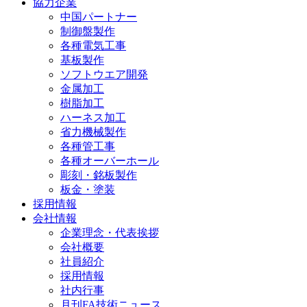
協力企業
中国パートナー
制御盤製作
各種電気工事
基板製作
ソフトウエア開発
金属加工
樹脂加工
ハーネス加工
省力機械製作
各種管工事
各種オーバーホール
彫刻・銘板製作
板金・塗装
採用情報
会社情報
企業理念・代表挨拶
会社概要
社員紹介
採用情報
社内行事
月刊FA技術ニュース