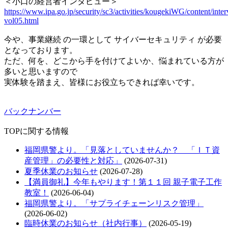
＜小口の経営者インタビュー＞
https://www.ipa.go.jp/security/sc3/activities/kougekiWG/content/inter
vol05.html
今や、事業継続 の一環として サイバーセキュリティ が必要
となっております。
ただ、何を、どこから手を付けてよいか、悩まれている方が
多いと思いますので
実体験を踏まえ、皆様にお役立ちできれば幸いです。
バックナンバー
TOPに関する情報
福岡県警より。「見落としていませんか？ 「ＩＴ資
産管理」の必要性と対応」
(2026-07-31)
夏季休業のお知らせ
(2026-07-28)
【満員御礼】今年もやります！第１１回 親子電子工作
教室！
(2026-06-04)
福岡県警より。「サプライチェーンリスク管理」
(2026-06-02)
臨時休業のお知らせ（社内行事）
(2026-05-19)