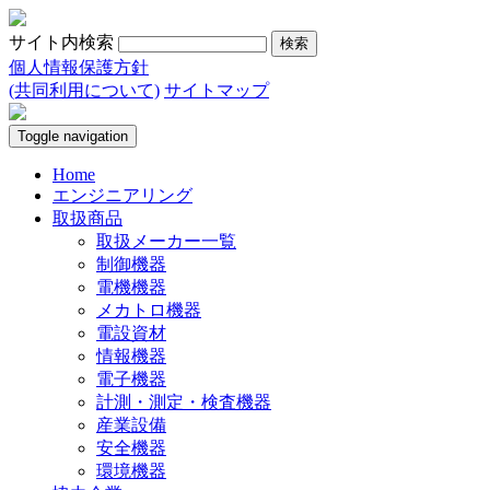
サイト内検索
個人情報保護方針
(共同利用について)
サイトマップ
Toggle navigation
Home
エンジニアリング
取扱商品
取扱メーカー一覧
制御機器
電機機器
メカトロ機器
電設資材
情報機器
電子機器
計測・測定・検査機器
産業設備
安全機器
環境機器