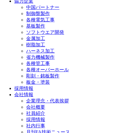
協力企業
中国パートナー
制御盤製作
各種電気工事
基板製作
ソフトウエア開発
金属加工
樹脂加工
ハーネス加工
省力機械製作
各種管工事
各種オーバーホール
彫刻・銘板製作
板金・塗装
採用情報
会社情報
企業理念・代表挨拶
会社概要
社員紹介
採用情報
社内行事
月刊FA技術ニュース