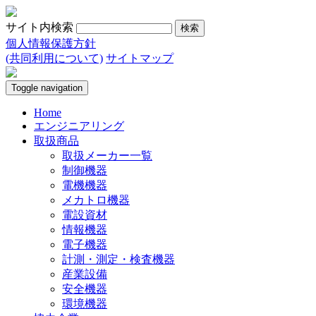
サイト内検索
個人情報保護方針
(共同利用について)
サイトマップ
Toggle navigation
Home
エンジニアリング
取扱商品
取扱メーカー一覧
制御機器
電機機器
メカトロ機器
電設資材
情報機器
電子機器
計測・測定・検査機器
産業設備
安全機器
環境機器