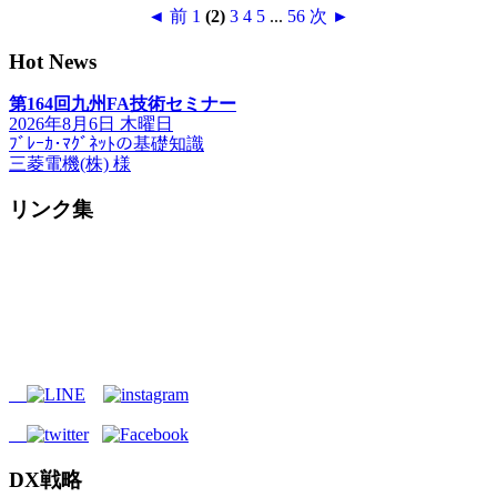
◄ 前
1
(2)
3
4
5
...
56
次 ►
Hot News
第164回九州FA技術セミナー
2026年8月6日 木曜日
ﾌﾞﾚｰｶ･ﾏｸﾞﾈｯﾄの基礎知識
三菱電機(株) 様
リンク集
DX戦略