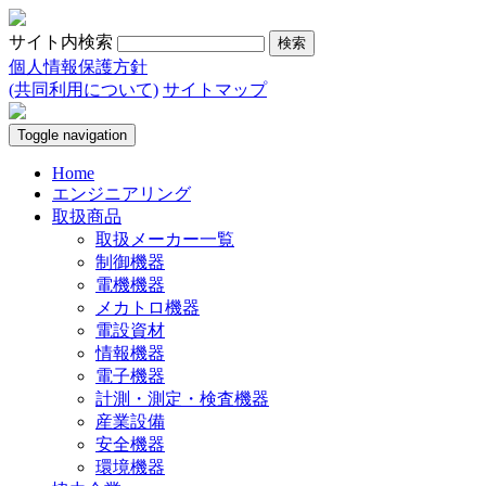
サイト内検索
個人情報保護方針
(共同利用について)
サイトマップ
Toggle navigation
Home
エンジニアリング
取扱商品
取扱メーカー一覧
制御機器
電機機器
メカトロ機器
電設資材
情報機器
電子機器
計測・測定・検査機器
産業設備
安全機器
環境機器