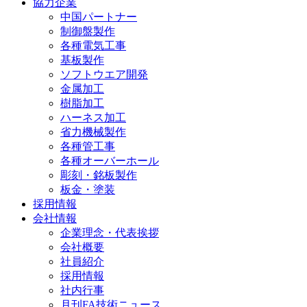
協力企業
中国パートナー
制御盤製作
各種電気工事
基板製作
ソフトウエア開発
金属加工
樹脂加工
ハーネス加工
省力機械製作
各種管工事
各種オーバーホール
彫刻・銘板製作
板金・塗装
採用情報
会社情報
企業理念・代表挨拶
会社概要
社員紹介
採用情報
社内行事
月刊FA技術ニュース