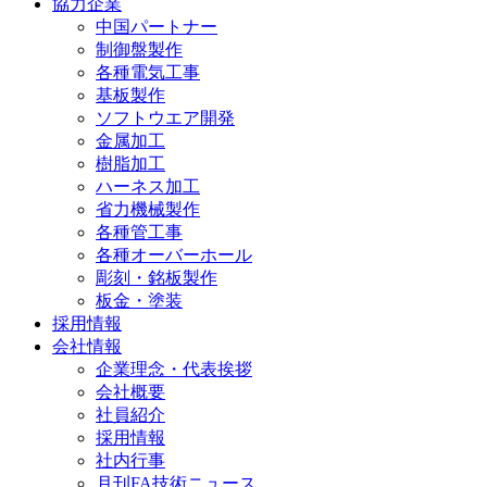
協力企業
中国パートナー
制御盤製作
各種電気工事
基板製作
ソフトウエア開発
金属加工
樹脂加工
ハーネス加工
省力機械製作
各種管工事
各種オーバーホール
彫刻・銘板製作
板金・塗装
採用情報
会社情報
企業理念・代表挨拶
会社概要
社員紹介
採用情報
社内行事
月刊FA技術ニュース