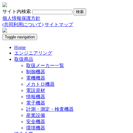
サイト内検索
個人情報保護方針
(共同利用について)
サイトマップ
Toggle navigation
Home
エンジニアリング
取扱商品
取扱メーカー一覧
制御機器
電機機器
メカトロ機器
電設資材
情報機器
電子機器
計測・測定・検査機器
産業設備
安全機器
環境機器