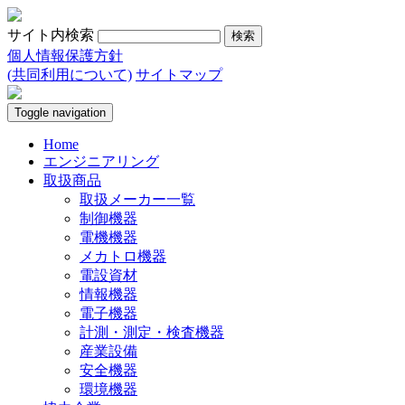
サイト内検索
個人情報保護方針
(共同利用について)
サイトマップ
Toggle navigation
Home
エンジニアリング
取扱商品
取扱メーカー一覧
制御機器
電機機器
メカトロ機器
電設資材
情報機器
電子機器
計測・測定・検査機器
産業設備
安全機器
環境機器