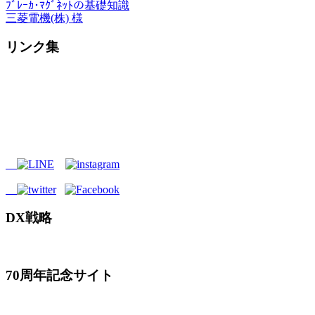
ﾌﾞﾚｰｶ･ﾏｸﾞﾈｯﾄの基礎知識
三菱電機(株) 様
リンク集
DX戦略
70周年記念サイト