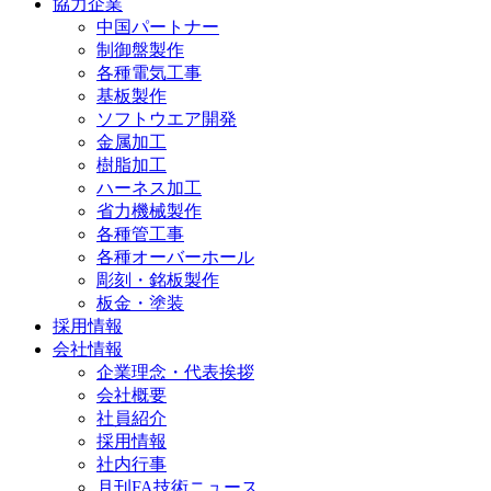
協力企業
中国パートナー
制御盤製作
各種電気工事
基板製作
ソフトウエア開発
金属加工
樹脂加工
ハーネス加工
省力機械製作
各種管工事
各種オーバーホール
彫刻・銘板製作
板金・塗装
採用情報
会社情報
企業理念・代表挨拶
会社概要
社員紹介
採用情報
社内行事
月刊FA技術ニュース