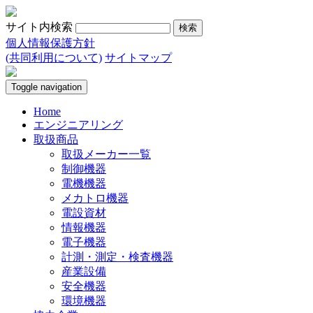
サイト内検索
個人情報保護方針
(共同利用について)
サイトマップ
Toggle navigation
Home
エンジニアリング
取扱商品
取扱メーカー一覧
制御機器
電機機器
メカトロ機器
電設資材
情報機器
電子機器
計測・測定・検査機器
産業設備
安全機器
環境機器