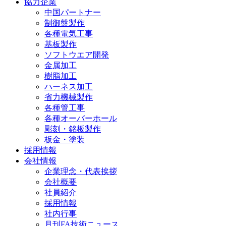
協力企業
中国パートナー
制御盤製作
各種電気工事
基板製作
ソフトウエア開発
金属加工
樹脂加工
ハーネス加工
省力機械製作
各種管工事
各種オーバーホール
彫刻・銘板製作
板金・塗装
採用情報
会社情報
企業理念・代表挨拶
会社概要
社員紹介
採用情報
社内行事
月刊FA技術ニュース