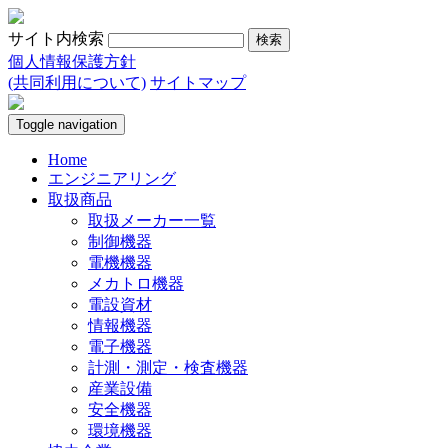
サイト内検索
個人情報保護方針
(共同利用について)
サイトマップ
Toggle navigation
Home
エンジニアリング
取扱商品
取扱メーカー一覧
制御機器
電機機器
メカトロ機器
電設資材
情報機器
電子機器
計測・測定・検査機器
産業設備
安全機器
環境機器