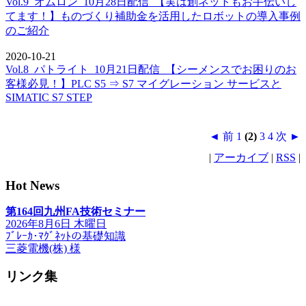
Vol.9_オムロン_10月28日配信_【実は創ネットもお手伝いし
てます！】ものづくり補助金を活用したロボットの導入事例
のご紹介
2020-10-21
Vol.8_パトライト_10月21日配信_【シーメンスでお困りのお
客様必見！】PLC S5 ⇒ S7 マイグレーション サービスと
SIMATIC S7 STEP
◄ 前
1
(2)
3
4
次 ►
|
アーカイブ
|
RSS
|
Hot News
第164回九州FA技術セミナー
2026年8月6日 木曜日
ﾌﾞﾚｰｶ･ﾏｸﾞﾈｯﾄの基礎知識
三菱電機(株) 様
リンク集