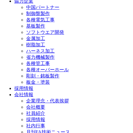
協力企業
中国パートナー
制御盤製作
各種電気工事
基板製作
ソフトウエア開発
金属加工
樹脂加工
ハーネス加工
省力機械製作
各種管工事
各種オーバーホール
彫刻・銘板製作
板金・塗装
採用情報
会社情報
企業理念・代表挨拶
会社概要
社員紹介
採用情報
社内行事
月刊FA技術ニュース