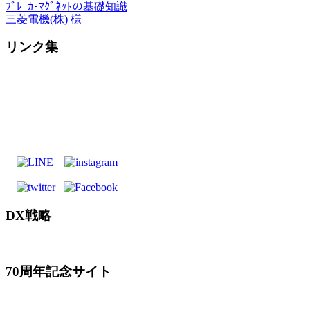
ﾌﾞﾚｰｶ･ﾏｸﾞﾈｯﾄの基礎知識
三菱電機(株) 様
リンク集
DX戦略
70周年記念サイト