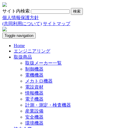
サイト内検索
個人情報保護方針
(共同利用について)
サイトマップ
Toggle navigation
Home
エンジニアリング
取扱商品
取扱メーカー一覧
制御機器
電機機器
メカトロ機器
電設資材
情報機器
電子機器
計測・測定・検査機器
産業設備
安全機器
環境機器