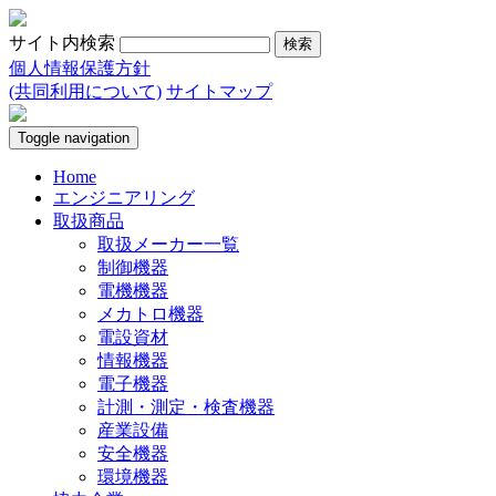
サイト内検索
個人情報保護方針
(共同利用について)
サイトマップ
Toggle navigation
Home
エンジニアリング
取扱商品
取扱メーカー一覧
制御機器
電機機器
メカトロ機器
電設資材
情報機器
電子機器
計測・測定・検査機器
産業設備
安全機器
環境機器