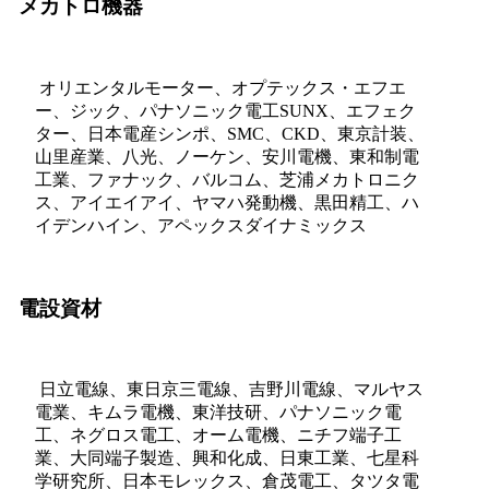
メカトロ機器
オリエンタルモーター、オプテックス・エフエ
ー、ジック、パナソニック電工SUNX、エフェク
ター、日本電産シンポ、SMC、CKD、東京計装、
山里産業、八光、ノーケン、安川電機、東和制電
工業、ファナック、バルコム、芝浦メカトロニク
ス、アイエイアイ、ヤマハ発動機、黒田精工、ハ
イデンハイン、アペックスダイナミックス
電設資材
日立電線、東日京三電線、吉野川電線、マルヤス
電業、キムラ電機、東洋技研、パナソニック電
工、ネグロス電工、オーム電機、ニチフ端子工
業、大同端子製造、興和化成、日東工業、七星科
学研究所、日本モレックス、倉茂電工、タツタ電