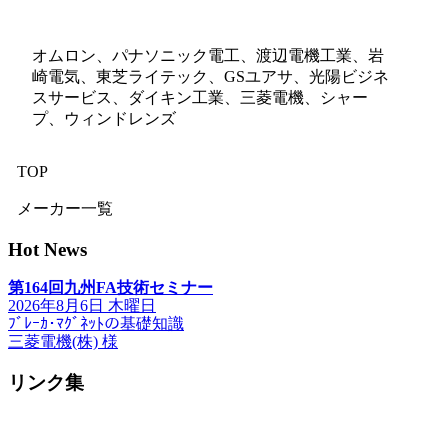
オムロン、パナソニック電工、渡辺電機工業、岩
崎電気、東芝ライテック、GSユアサ、光陽ビジネ
スサービス、ダイキン工業、三菱電機、シャー
プ、ウィンドレンズ
TOP
メーカー一覧
Hot News
第164回九州FA技術セミナー
2026年8月6日 木曜日
ﾌﾞﾚｰｶ･ﾏｸﾞﾈｯﾄの基礎知識
三菱電機(株) 様
リンク集