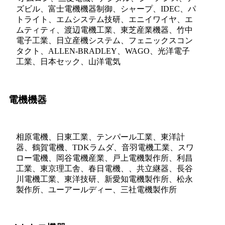
ズビル、富士電機機器制御、シャープ、IDEC、パ
トライト、エムシステム技研、エニイワイヤ、エ
ムティティ、渡辺電機工業、東芝産業機器、竹中
電子工業、日立産機システム、フェニックスコン
タクト、ALLEN-BRADLEY、WAGO、光洋電子
工業、日本セック、山洋電気
電機機器
相原電機、日東工業、テンパール工業、東洋計
器、鶴賀電機、TDKラムダ、音羽電機工業、スワ
ロー電機、岡谷電機産業、戸上電機製作所、利昌
工業、東京理工舎、春日電機、、共立継器、長谷
川電機工業、東洋技研、新愛知電機製作所、松永
製作所、ユーアールディー、三社電機製作所