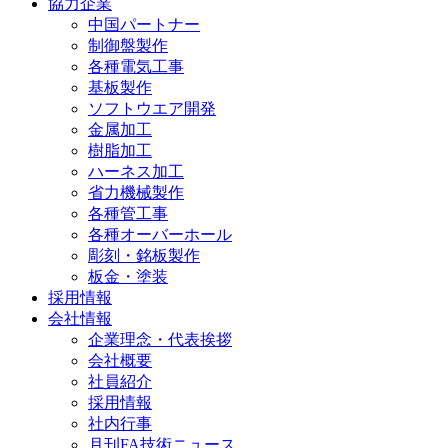
協力企業
中国パートナー
制御盤製作
各種電気工事
基板製作
ソフトウエア開発
金属加工
樹脂加工
ハーネス加工
省力機械製作
各種管工事
各種オーバーホール
彫刻・銘板製作
板金・塗装
採用情報
会社情報
企業理念・代表挨拶
会社概要
社員紹介
採用情報
社内行事
月刊FA技術ニュース